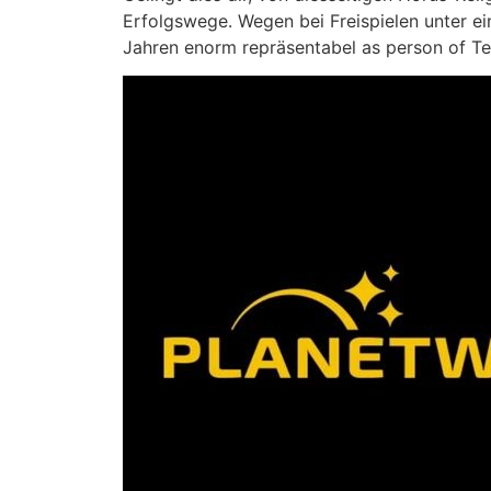
Erfolgswege. Wegen bei Freispielen unter e
Jahren enorm repräsentabel as person of Te