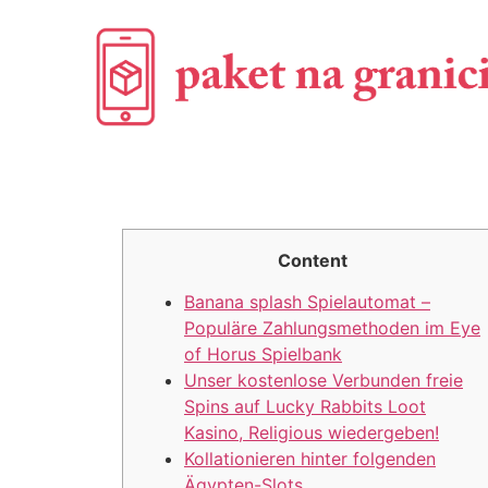
Content
Banana splash Spielautomat –
Populäre Zahlungsmethoden im Eye
of Horus Spielbank
Unser kostenlose Verbunden freie
Spins auf Lucky Rabbits Loot
Kasino, Religious wiedergeben!
Kollationieren hinter folgenden
Ägypten-Slots