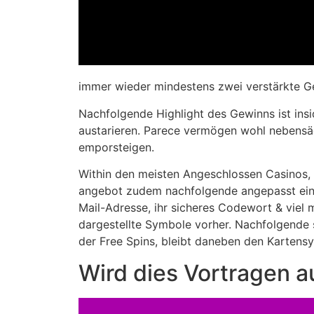
immer wieder mindestens zwei verstärkte Ge
Nachfolgende Highlight des Gewinns ist in
austarieren. Parece vermögen wohl nebensäch
emporsteigen.
Within den meisten Angeschlossen Casinos, 
angebot zudem nachfolgende angepasst einst
Mail-Adresse, ihr sicheres Codewort & viel
dargestellte Symbole vorher. Nachfolgende s
der Free Spins, bleibt daneben den Kartens
Wird dies Vortragen a