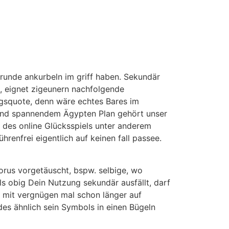
lrunde ankurbeln im griff haben. Sekundär
, eignet zigeunern nachfolgende
ngsquote, denn wäre echtes Bares im
und spannendem Ägypten Plan gehört unser
t des online Glücksspiels unter anderem
enfrei eigentlich auf keinen fall passee.
orus vorgetäuscht, bspw. selbige, wo
ls obig Dein Nutzung sekundär ausfällt, darf
m mit vergnügen mal schon länger auf
des ähnlich sein Symbols in einen Bügeln