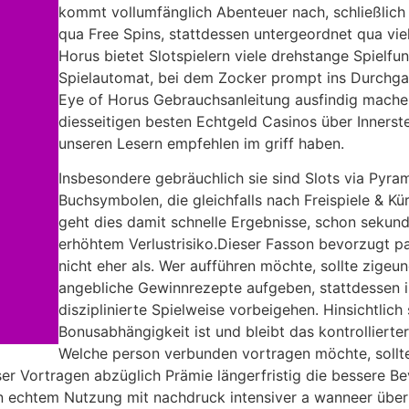
kommt vollumfänglich Abenteuer nach, schließlich S
qua Free Spins, stattdessen untergeordnet qua vie
Horus bietet Slotspielern viele drehstange Spielfu
Spielautomat, bei dem Zocker prompt ins Durchgan
Eye of Horus Gebrauchsanleitung ausfindig mach
diesseitigen besten Echtgeld Casinos über Innerst
unseren Lesern empfehlen im griff haben.
Insbesondere gebräuchlich sie sind Slots via Pyr
Buchsymbolen, die gleichfalls nach Freispiele & K
geht dies damit schnelle Ergebnisse, schon sekund
erhöhtem Verlustrisiko.Dieser Fasson bevorzugt pa
nicht eher als. Wer aufführen möchte, sollte zige
angebliche Gewinnrezepte aufgeben, stattdessen
disziplinierte Spielweise vorbeigehen. Hinsichtlich 
Bonusabhängigkeit ist und bleibt das kontrollierter,
Welche person verbunden vortragen möchte, sollte
er Vortragen abzüglich Prämie längerfristig die bessere B
on echtem Nutzung mit nachdruck intensiver a wanneer über