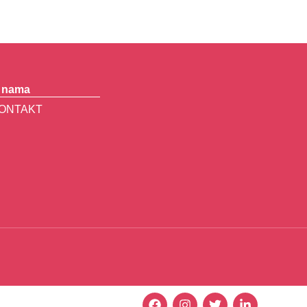
 nama
ONTAKT