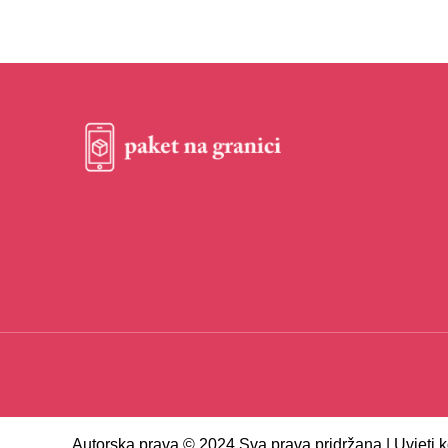
Autorska prava © 2024 Sva prava pridržana | Uvjeti k