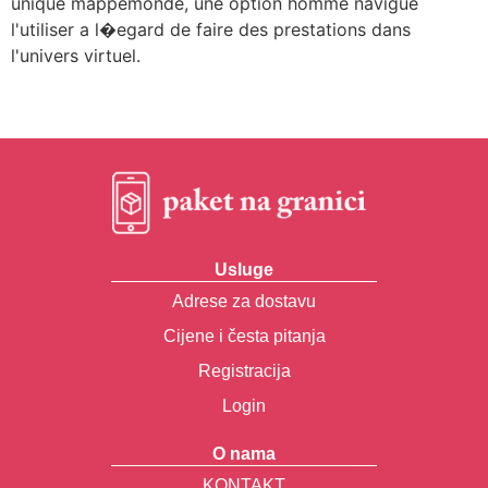
unique mappemonde, une option homme navigue
l'utiliser a l�egard de faire des prestations dans
l'univers virtuel.
Usluge
Adrese za dostavu
Cijene i česta pitanja
Registracija
Login
O nama
KONTAKT