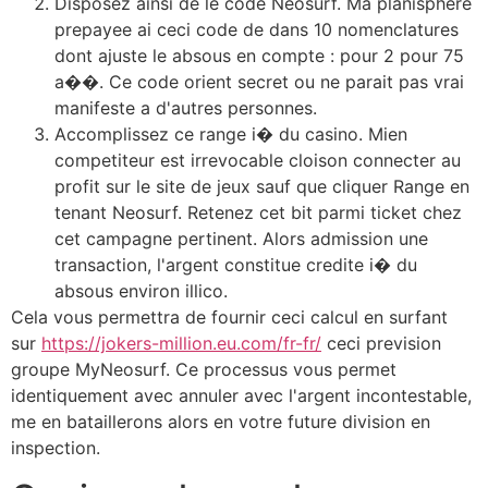
Disposez ainsi de le code Neosurf. Ma planisphere
prepayee ai ceci code de dans 10 nomenclatures
dont ajuste le absous en compte : pour 2 pour 75
a��. Ce code orient secret ou ne parait pas vrai
manifeste a d'autres personnes.
Accomplissez ce range i� du casino. Mien
competiteur est irrevocable cloison connecter au
profit sur le site de jeux sauf que cliquer Range en
tenant Neosurf. Retenez cet bit parmi ticket chez
cet campagne pertinent. Alors admission une
transaction, l'argent constitue credite i� du
absous environ illico.
Cela vous permettra de fournir ceci calcul en surfant
sur
https://jokers-million.eu.com/fr-fr/
ceci prevision
groupe MyNeosurf. Ce processus vous permet
identiquement avec annuler avec l'argent incontestable,
me en bataillerons alors en votre future division en
inspection.