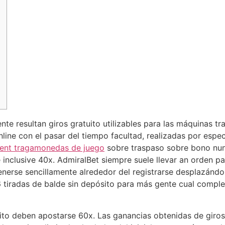
e resultan giros gratuito utilizables para las máquinas t
ine con el pasar del tiempo facultad, realizadas por espec
ent tragamonedas de juego
sobre traspaso sobre bono nunc
 inclusive 40x. AdmiralBet siempre suele llevar an orden 
nerse sencillamente alrededor del registrarse desplazándo
 tiradas de balde sin depósito para más gente cual comple
uito deben apostarse 60x. Las ganancias obtenidas de giro