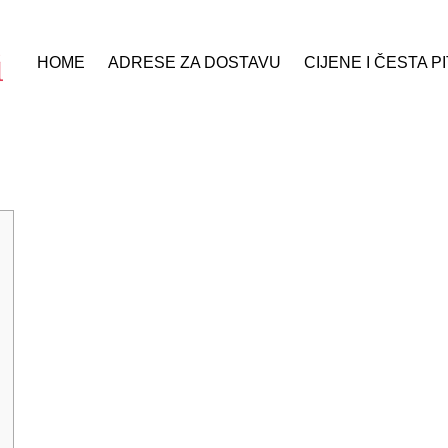
HOME
ADRESE ZA DOSTAVU
CIJENE I ČESTA P