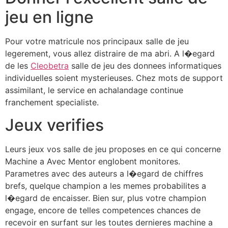
jeu en ligne
Pour votre matricule nos principaux salle de jeu
legerement, vous allez distraire de ma abri. A l�egard
de les
Cleobetra
salle de jeu des donnees informatiques
individuelles soient mysterieuses. Chez mots de support
assimilant, le service en achalandage continue
franchement specialiste.
Jeux verifies
Leurs jeux vos salle de jeu proposes en ce qui concerne
Machine a Avec Mentor englobent monitores.
Parametres avec des auteurs a l�egard de chiffres
brefs, quelque champion a les memes probabilites a
l�egard de encaisser. Bien sur, plus votre champion
engage, encore de telles competences chances de
recevoir en surfant sur les toutes dernieres machine a