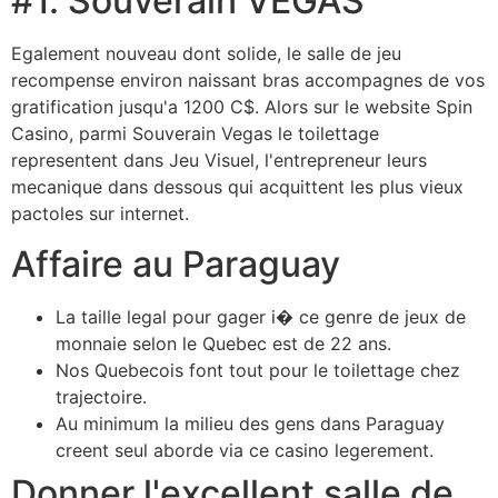
#1. Souverain VEGAS
Egalement nouveau dont solide, le salle de jeu
recompense environ naissant bras accompagnes de vos
gratification jusqu'a 1200 C$. Alors sur le website Spin
Casino, parmi Souverain Vegas le toilettage
representent dans Jeu Visuel, l'entrepreneur leurs
mecanique dans dessous qui acquittent les plus vieux
pactoles sur internet.
Affaire au Paraguay
La taille legal pour gager i� ce genre de jeux de
monnaie selon le Quebec est de 22 ans.
Nos Quebecois font tout pour le toilettage chez
trajectoire.
Au minimum la milieu des gens dans Paraguay
creent seul aborde via ce casino legerement.
Donner l'excellent salle de