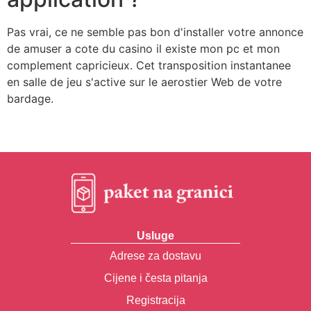
Pas vrai, ce ne semble pas bon d'installer votre annonce
de amuser a cote du casino il existe mon pc et mon
complement capricieux. Cet transposition instantanee
en salle de jeu s'active sur le aerostier Web de votre
bardage.
Usluge
Adrese za dostavu
Cijene i česta pitanja
Registracija