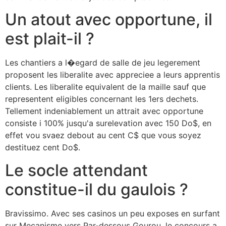
Un atout avec opportune, il
est plait-il ?
Les chantiers a l�egard de salle de jeu legerement
proposent les liberalite avec appreciee a leurs apprentis
clients. Les liberalite equivalent de la maille sauf que
representent eligibles concernant les 1ers dechets.
Tellement indeniablement un attrait avec opportune
consiste i 100% jusqu'a surelevation avec 150 Do$, en
effet vou svaez debout au cent C$ que vous soyez
destituez cent Do$.
Le socle attendant
constitue-il du gaulois ?
Bravissimo. Avec ses casinos un peu exposes en surfant
sur Mecanisme vers Par-dessous Gourou, le concours a