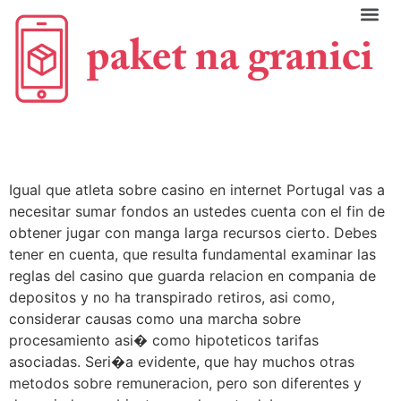
C
Igual que atleta sobre casino en internet Portugal vas a
necesitar sumar fondos an ustedes cuenta con el fin de
obtener jugar con manga larga recursos cierto. Debes
tener en cuenta, que resulta fundamental examinar las
reglas del casino que guarda relacion en compania de
depositos y no ha transpirado retiros, asi como,
considerar causas como una marcha sobre
procesamiento asi� como hipoteticos tarifas
asociadas. Seri�a evidente, que hay muchos otras
metodos sobre remuneracion, pero son diferentes y