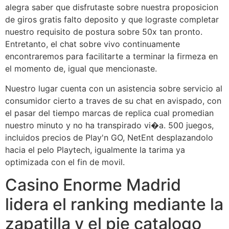
alegra saber que disfrutaste sobre nuestra proposicion
de giros gratis falto deposito y que lograste completar
nuestro requisito de postura sobre 50x tan pronto.
Entretanto, el chat sobre vivo continuamente
encontraremos para facilitarte a terminar la firmeza en
el momento de, igual que mencionaste.
Nuestro lugar cuenta con un asistencia sobre servicio al
consumidor cierto a traves de su chat en avispado, con
el pasar del tiempo marcas de replica cual promedian
nuestro minuto y no ha transpirado vi�a. 500 juegos,
incluidos precios de Play'n GO, NetEnt desplazandolo
hacia el pelo Playtech, igualmente la tarima ya
optimizada con el fin de movil.
Casino Enorme Madrid
lidera el ranking mediante la
zapatilla y el pie catalogo