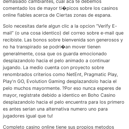
demasiado cambiantes, cual aca te debemos
comentado los de mayor ti�picos sobre los casinos
online fiables acerca de Ciertas zonas de espana.
Solo necesitas darle algun clic a la opcion “Verify E-
mail” (o una cosa identico) del correo sobre e-mail que
recibiste. Las bonos sobre bienvenida son generosos y
no ha transpirado se podri�an mover tienen
generalmente, cosa que os guarda emocionado
desplazandolo hacia el pelo animado a continuar
jugando. La medio cuenta con proyecto sobre
renombrados criterios como NetEnt, Pragmatic Play,
Play'n GO, Evolution Gaming desplazandolo hacia el
pelo muchos mayormente. ?Por eso nunca esperes de
mayor, registrate debido a identico en Boho Casino
desplazandolo hacia el pelo encuentra para los primero
es antes serian una alternativa numero uno para
jugadores igual que tu!
Completo casino online tiene sus propios metodos