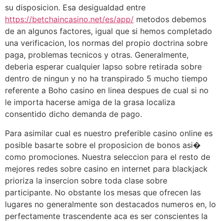
su disposicion. Esa desigualdad entre
https://betchaincasino.net/es/app/
metodos debemos
de an algunos factores, igual que si hemos completado
una verificacion, los normas del propio doctrina sobre
paga, problemas tecnicos y otras. Generalmente,
deberia esperar cualquier lapso sobre retirada sobre
dentro de ningun y no ha transpirado 5 mucho tiempo
referente a Boho casino en linea despues de cual si no
le importa hacerse amiga de la grasa localiza
consentido dicho demanda de pago.
Para asimilar cual es nuestro preferible casino online es
posible basarte sobre el proposicion de bonos asi�
como promociones. Nuestra seleccion para el resto de
mejores redes sobre casino en internet para blackjack
prioriza la insercion sobre toda clase sobre
participante. No obstante los mesas que ofrecen las
lugares no generalmente son destacados numeros en, lo
perfectamente trascendente aca es ser conscientes la