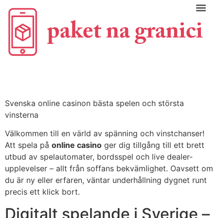
C
Svenska online casinon bästa spelen och största
vinsterna
Välkommen till en värld av spänning och vinstchanser!
Att spela på
online casino
ger dig tillgång till ett brett
utbud av spelautomater, bordsspel och live dealer-
upplevelser – allt från soffans bekvämlighet. Oavsett om
du är ny eller erfaren, väntar underhållning dygnet runt
precis ett klick bort.
Digitalt spelande i Sverige –