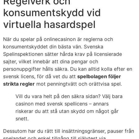
Regelverk och
konsumentskydd vid
virtuella hasardspel
När du spelar på onlinecasinon är reglerna och
konsumentskyddet din bästa vän. Svenska
Spelinspektionen sätter hårda krav på licensierade
sajter, vilket innebär att dina pengar och
personuppgifter hålls säkra. Du kan alltid kolla efter en
svensk licens, för då vet du att
spelbolagen följer
strikta regler
mot penningtvätt och orättvisa spel.
Vill du vara helt på den säkra sidan? Välj bara
casinon med svensk spellicens – annars
riskerar du att stå utan skydd om något går
snett.
Dessutom har du rätt till insättningsgränser, pauser från
spelandet och enkel tillgång till självtest via