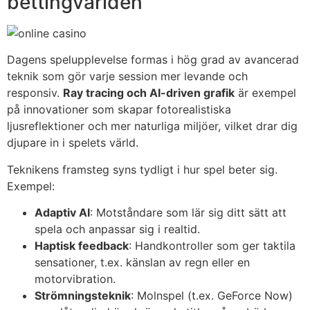
bettingvärlden
Dagens spelupplevelse formas i hög grad av avancerad
teknik som gör varje session mer levande och
responsiv.
Ray tracing och AI-driven grafik
är exempel
på innovationer som skapar fotorealistiska
ljusreflektioner och mer naturliga miljöer, vilket drar dig
djupare in i spelets värld.
Teknikens framsteg syns tydligt i hur spel beter sig.
Exempel:
Adaptiv AI
: Motståndare som lär sig ditt sätt att
spela och anpassar sig i realtid.
Haptisk feedback
: Handkontroller som ger taktila
sensationer, t.ex. känslan av regn eller en
motorvibration.
Strömningsteknik
: Molnspel (t.ex. GeForce Now)