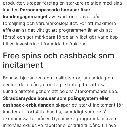
produkter, skapar företag en starkare relation med sina
kunder.
Personanpassade bonusar ökar
kundengagemanget
avsevärt och driver både
försäljning och varumärkeslojalitet. För att maximera
effekten är det viktigt att programmen är enkla att
förstå och ger märkbara fördelar, vilket gör varje köp
till en investering i framtida belöningar.
Free spins och cashback som
incitament
Bonuserbjudanden och lojalitetsprogram är idag en
central del i många företags strategi för att öka
kundlojaliteten genom att belöna återkommande köp.
Skräddarsydda bonusar som poängsystem eller
cashback-erbjudanden
skapar ett starkt incitament för
kunder att fortsätta handla, samtidigt som de får
ekonomiska förmåner. Dynamiska program kan även
innehålla exklusiva rabatter eller tidig tillgång till nya