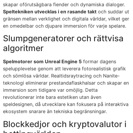
skapar oförutsägbara fiender och dynamiska dialoger.
Speltekniken utvecklas i en rasande takt
och suddar ut
gränsen mellan verklighet och digitala världar, vilket ger
en omedelbar och djupare immersion för varje spelare.
Slumpgeneratorer och rättvisa
algoritmer
Spelmotorer som Unreal Engine 5
formar dagens
spelupplevelse genom att leverera fotorealistisk grafik
och sömlösa världar. Realtidsraytracing och Nanite-
teknologi eliminerar prestandaflaskhalsar och skapar en
immersion som tidigare var omöjlig. Detta
revolutionerar inte bara estetiken utan även
speldesignen, då utvecklare kan fokusera på interaktiva
ekosystem snarare än tekniska begränsningar.
Blockkedjor och kryptovalutor i