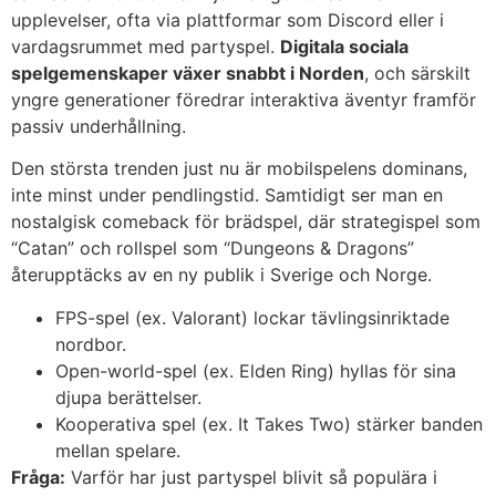
upplevelser, ofta via plattformar som Discord eller i
vardagsrummet med partyspel.
Digitala sociala
spelgemenskaper växer snabbt i Norden
, och särskilt
yngre generationer föredrar interaktiva äventyr framför
passiv underhållning.
Den största trenden just nu är mobilspelens dominans,
inte minst under pendlingstid. Samtidigt ser man en
nostalgisk comeback för brädspel, där strategispel som
“Catan” och rollspel som “Dungeons & Dragons”
återupptäcks av en ny publik i Sverige och Norge.
FPS-spel (ex. Valorant) lockar tävlingsinriktade
nordbor.
Open-world-spel (ex. Elden Ring) hyllas för sina
djupa berättelser.
Kooperativa spel (ex. It Takes Two) stärker banden
mellan spelare.
Fråga:
Varför har just partyspel blivit så populära i