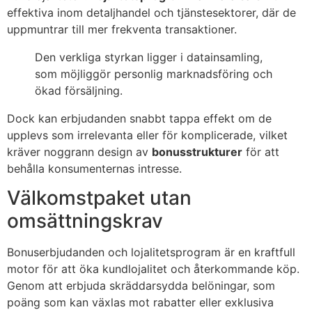
effektiva inom detaljhandel och tjänstesektorer, där de
uppmuntrar till mer frekventa transaktioner.
Den verkliga styrkan ligger i datainsamling,
som möjliggör personlig marknadsföring och
ökad försäljning.
Dock kan erbjudanden snabbt tappa effekt om de
upplevs som irrelevanta eller för komplicerade, vilket
kräver noggrann design av
bonusstrukturer
för att
behålla konsumenternas intresse.
Välkomstpaket utan
omsättningskrav
Bonuserbjudanden och lojalitetsprogram är en kraftfull
motor för att öka kundlojalitet och återkommande köp.
Genom att erbjuda skräddarsydda belöningar, som
poäng som kan växlas mot rabatter eller exklusiva