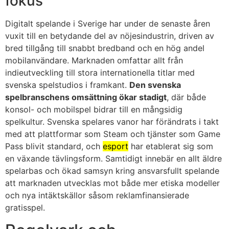
fokus
Digitalt spelande i Sverige har under de senaste åren
vuxit till en betydande del av nöjesindustrin, driven av
bred tillgång till snabbt bredband och en hög andel
mobilanvändare. Marknaden omfattar allt från
indieutveckling till stora internationella titlar med
svenska spelstudios i framkant.
Den svenska
spelbranschens omsättning ökar stadigt
, där både
konsol- och mobilspel bidrar till en mångsidig
spelkultur. Svenska spelares vanor har förändrats i takt
med att plattformar som Steam och tjänster som Game
Pass blivit standard, och
esport
har etablerat sig som
en växande tävlingsform. Samtidigt innebär en allt äldre
spelarbas och ökad samsyn kring ansvarsfullt spelande
att marknaden utvecklas mot både mer etiska modeller
och nya intäktskällor såsom reklamfinansierade
gratisspel.