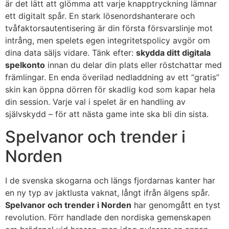
är det lätt att glömma att varje knapptryckning lämnar
ett digitalt spår. En stark lösenordshanterare och
tvåfaktorsautentisering är din första försvarslinje mot
intrång, men spelets egen integritetspolicy avgör om
dina data säljs vidare. Tänk efter:
skydda ditt digitala
spelkonto
innan du delar din plats eller röstchattar med
främlingar. En enda överilad nedladdning av ett “gratis”
skin kan öppna dörren för skadlig kod som kapar hela
din session. Varje val i spelet är en handling av
självskydd – för att nästa game inte ska bli din sista.
Spelvanor och trender i
Norden
I de svenska skogarna och längs fjordarnas kanter har
en ny typ av jaktlusta vaknat, långt ifrån älgens spår.
Spelvanor och trender i Norden
har genomgått en tyst
revolution. Förr handlade den nordiska gemenskapen