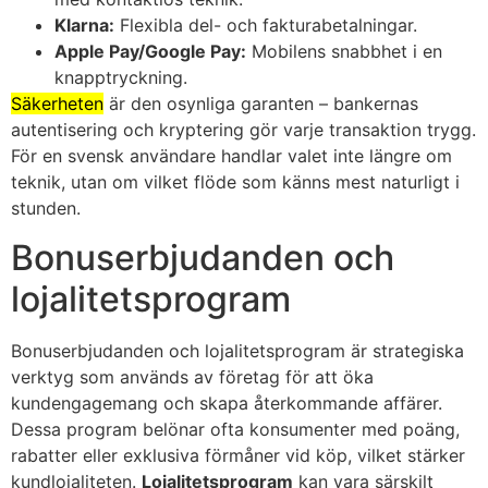
Klarna:
Flexibla del- och fakturabetalningar.
Apple Pay/Google Pay:
Mobilens snabbhet i en
knapptryckning.
Säkerheten
är den osynliga garanten – bankernas
autentisering och kryptering gör varje transaktion trygg.
För en svensk användare handlar valet inte längre om
teknik, utan om vilket flöde som känns mest naturligt i
stunden.
Bonuserbjudanden och
lojalitetsprogram
Bonuserbjudanden och lojalitetsprogram är strategiska
verktyg som används av företag för att öka
kundengagemang och skapa återkommande affärer.
Dessa program belönar ofta konsumenter med poäng,
rabatter eller exklusiva förmåner vid köp, vilket stärker
kundlojaliteten.
Lojalitetsprogram
kan vara särskilt