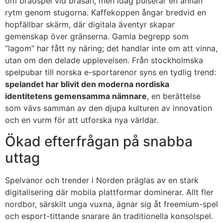
om brädspel vid brasan, men idag pulserar en annan
rytm genom stugorna. Kaffekoppen ångar bredvid en
hopfällbar skärm, där digitala äventyr skapar
gemenskap över gränserna. Gamla begrepp som
“lagom” har fått ny näring; det handlar inte om att vinna,
utan om den delade upplevelsen. Från stockholmska
spelpubar till norska e-sportarenor syns en tydlig trend:
spelandet har blivit den moderna nordiska
identitetens gemensamma nämnare
, en berättelse
som vävs samman av den djupa kulturen av innovation
och en vurm för att utforska nya världar.
Ökad efterfrågan på snabba
uttag
Spelvanor och trender i Norden präglas av en stark
digitalisering där mobila plattformar dominerar. Allt fler
nordbor, särskilt unga vuxna, ägnar sig åt freemium-spel
och esport-tittande snarare än traditionella konsolspel.