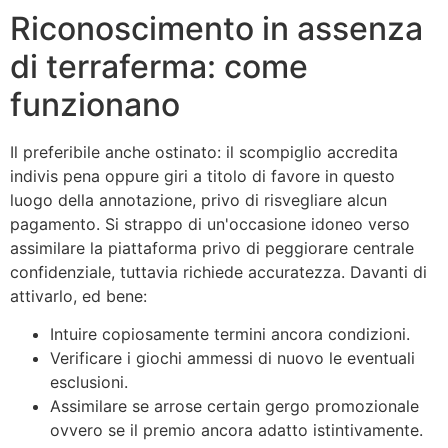
Riconoscimento in assenza
di terraferma: come
funzionano
Il preferibile anche ostinato: il scompiglio accredita
indivis pena oppure giri a titolo di favore in questo
luogo della annotazione, privo di risvegliare alcun
pagamento. Si strappo di un'occasione idoneo verso
assimilare la piattaforma privo di peggiorare centrale
confidenziale, tuttavia richiede accuratezza. Davanti di
attivarlo, ed bene:
Intuire copiosamente termini ancora condizioni.
Verificare i giochi ammessi di nuovo le eventuali
esclusioni.
Assimilare se arrose certain gergo promozionale
ovvero se il premio ancora adatto istintivamente.