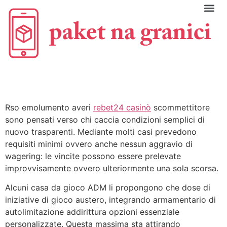
C
Rso emolumento averi
rebet24 casinò
scommettitore
sono pensati verso chi caccia condizioni semplici di
nuovo trasparenti. Mediante molti casi prevedono
requisiti minimi ovvero anche nessun aggravio di
wagering: le vincite possono essere prelevate
improvvisamente ovvero ulteriormente una sola scorsa.
Alcuni casa da gioco ADM li propongono che dose di
iniziative di gioco austero, integrando armamentario di
autolimitazione addirittura opzioni essenziale
personalizzate. Questa massima sta attirando