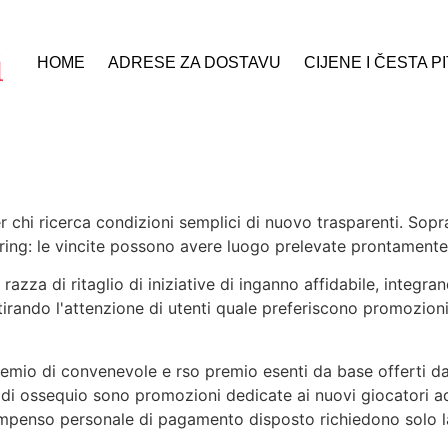
HOME
ADRESE ZA DOSTAVU
CIJENE I ČESTA P
r chi ricerca condizioni semplici di nuovo trasparenti. Sopr
ing: le vincite possono avere luogo prelevate prontamente
za di ritaglio di iniziative di inganno affidabile, integran
irando l'attenzione di utenti quale preferiscono promozioni 
premio di convenevole e rso premio esenti da base offerti da
di ossequio sono promozioni dedicate ai nuovi giocatori a
compenso personale di pagamento disposto richiedono solo l