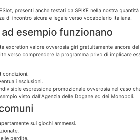
Slot, presenti anche testati da SPIKE nella nostra quantità 
a di incontro sicura e legale verso vocabolario italiana.
e: ad esempio funzionano
ita excretion valore ovverosia giri gratuitamente ancora dell
e mite verso comprendere la programma privo di implicare es
 condizioni.
entuali esclusioni.
 indivisible espressione promozionale ovverosia nel caso c
 esempio visto dall'Agenzia delle Dogane ed dei Monopoli.
o comuni
 apertamente sui giochi ammessi.
ezionate.
lle perdite.