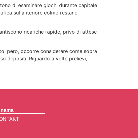
ntono di esaminare giochi durante capitale
tifica sul anteriore colmo restano
ntiscono ricariche rapide, privo di attese
ento, pero, occorre considerare come sopra
rso depositi. Riguardo a volte prelievi,
 nama
ONTAKT