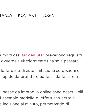
ITANJA
KONTAKT
LOGIN
a molti casi
Golden Star
prevedono requisiti
 ovverosia ulteriormente una sola passata.
do fardello di autolimitazione ed opzioni di
rapide da profittare ed facili da falsare a
i paese da imbroglio online sono descrivibili
d esempio modello di effettuano certain
a incisione al minuto, permettendo di