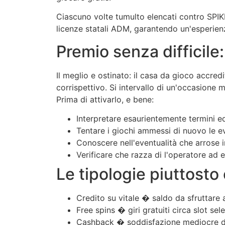
Ciascuno volte tumulto elencati contro SPIKE
licenze statali ADM, garantendo un'esperienz
Premio senza difficil
Il meglio e ostinato: il casa da gioco accred
corrispettivo. Si intervallo di un'occasion
Prima di attivarlo, e bene:
Interpretare esaurientemente termini ed
Tentare i giochi ammessi di nuovo le ev
Conoscere nell'eventualità che arrose
Verificare che razza di l'operatore ad
Le tipologie piuttost
Credito su vitale � saldo da sfruttare
Free spins � giri gratuiti circa slot sel
Cashback � soddisfazione mediocre de