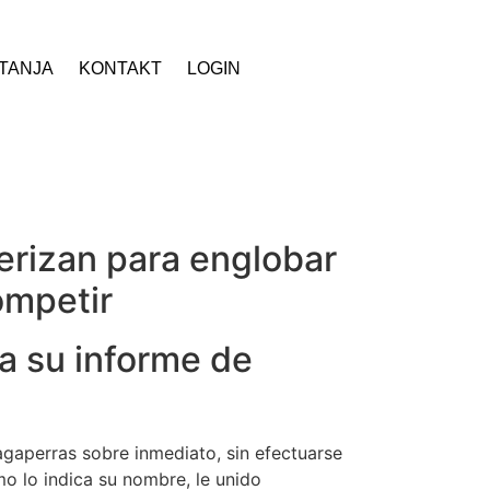
ITANJA
KONTAKT
LOGIN
terizan para englobar
ompetir
 a su informe de
agaperras sobre inmediato, sin efectuarse
mo lo indica su nombre, le unido