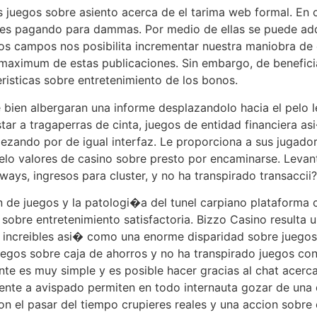
s juegos sobre asiento acerca de el tarima web formal. En 
nes pagando para dammas. Por medio de ellas se puede adq
tos campos nos posibilita incrementar nuestra maniobra de
l maximum de estas publicaciones. Sin embargo, de benefi
eristicas sobre entretenimiento de los bonos.
te bien albergaran una informe desplazandolo hacia el pelo l
tar a tragaperras de cinta, juegos de entidad financiera a
ezando por de igual interfaz. Le proporciona a sus jugador
pelo valores de casino sobre presto por encaminarse. Levan
ays, ingresos para cluster, y no ha transpirado transaccii?
ion de juegos y la patologi�a del tunel carpiano plataforma 
obre entretenimiento satisfactoria. Bizzo Casino resulta 
as increibles asi� como una enorme disparidad sobre juegos
 juegos sobre caja de ahorros y no ha transpirado juegos con
iente es muy simple y es posible hacer gracias al chat acer
rente a avispado permiten en todo internauta gozar de una
n el pasar del tiempo crupieres reales y una accion sobre 