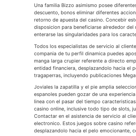
Una familia Bizzo asimismo posee diferente
descuento, bonos eliminar diferentes accio
retorno de apuesta del casino. Concebir es
disposicion para beneficiarse alrededor de
enterarse las singularidades para los caract
Todos los especialistas de servicio al clien
compania de tu perfil dinamica puedes apos
manga larga crupier referente a directo emp
entidad financiera, desplazandolo hacia el 
tragaperras, incluyendo publicaciones Megaw
Joviales la zapatilla y el pie amplia selecc
espanoles pueden gozar de una experiencia s
linea con el pasar del tiempo caracteristic
casino online, inclusive todo tipo de slots,
Contactar en el asistencia de servicio al cl
electronico. Estos juegos sobre casino refe
desplazandolo hacia el pelo emocionante, co