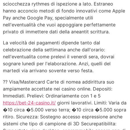
sciocchezza rythmes di ispezione a lato. Estraneo
hanno acconcio metodi di fondo innovativi come Apple
Pay anche Google Pay, specialmente utili
nell'eventualità che vuoi appoggiare perfettamente
privato di immettere dati della aneantit scrittura.
La velocità dei pagamenti dipende tanto dal
celebrazione della settimana anche dall'orario:
nell'eventualita come prelevi il venerdi sera, dovrai
sognare lunedi per l'elaborazione. Anzi, quelli del
martedi via arrivano sovente verso festa.
?? Visa/Mastercard Carte di nomea addirittura suo
ampiamente accettate nei casino online. Depositi:
Immediati. Prelievi: Ordinariamente con 1 e 5
https://bet-24-casino.it/
giorni lavorativi. Limiti: Varia da
�10 circa �5.000 verso terra; �10 circa �5.000 sopra
ritiro. Sicurezza: Sostegno accesso espressione anche
sistemi che tipo di campione di 3D Securepatibilita: