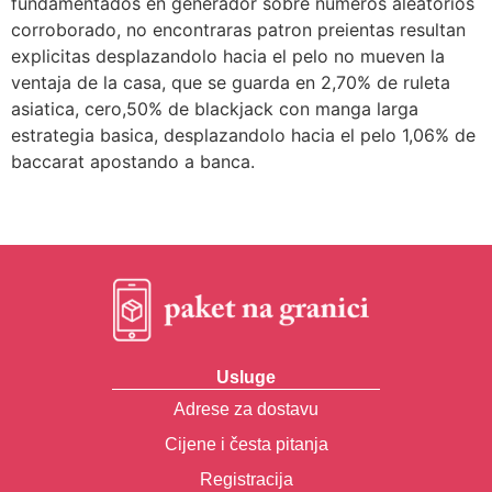
fundamentados en generador sobre numeros aleatorios
corroborado, no encontraras patron preientas resultan
explicitas desplazandolo hacia el pelo no mueven la
ventaja de la casa, que se guarda en 2,70% de ruleta
asiatica, cero,50% de blackjack con manga larga
estrategia basica, desplazandolo hacia el pelo 1,06% de
baccarat apostando a banca.
Usluge
Adrese za dostavu
Cijene i česta pitanja
Registracija