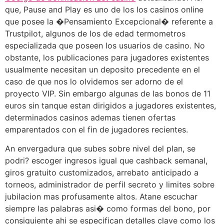
que, Pause and Play es uno de los los casinos online
que posee la �Pensamiento Excepcional� referente a
Trustpilot, algunos de los de edad termometros
especializada que poseen los usuarios de casino. No
obstante, los publicaciones para jugadores existentes
usualmente necesitan un deposito precedente en el
caso de que nos lo olvidemos ser adorno de el
proyecto VIP. Sin embargo algunas de las bonos de 11
euros sin tanque estan dirigidos a jugadores existentes,
determinados casinos ademas tienen ofertas
emparentados con el fin de jugadores recientes.
An envergadura que subes sobre nivel del plan, se
podri? escoger ingresos igual que cashback semanal,
giros gratuito customizados, arrebato anticipado a
torneos, administrador de perfil secreto y limites sobre
jubilacion mas profusamente altos. Atane escuchar
siempre las palabras asi� como formas del bono, por
consiguiente ahi se especifican detalles clave como los