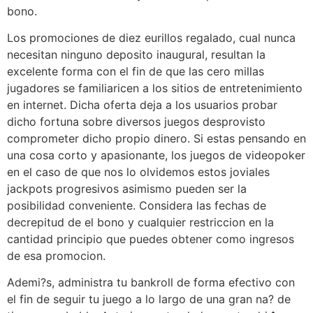
bono.
Los promociones de diez eurillos regalado, cual nunca
necesitan ninguno deposito inaugural, resultan la
excelente forma con el fin de que las cero millas
jugadores se familiaricen a los sitios de entretenimiento
en internet. Dicha oferta deja a los usuarios probar
dicho fortuna sobre diversos juegos desprovisto
comprometer dicho propio dinero. Si estas pensando en
una cosa corto y apasionante, los juegos de videopoker
en el caso de que nos lo olvidemos estos joviales
jackpots progresivos asimismo pueden ser la
posibilidad conveniente. Considera las fechas de
decrepitud de el bono y cualquier restriccion en la
cantidad principio que puedes obtener como ingresos
de esa promocion.
Ademi?s, administra tu bankroll de forma efectivo con
el fin de seguir tu juego a lo largo de una gran na? de