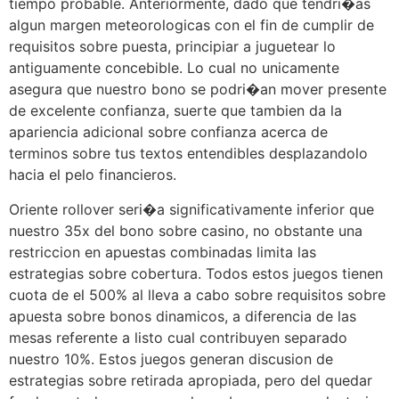
tiempo probable. Anteriormente, dado que tendri�as
algun margen meteorologicas con el fin de cumplir de
requisitos sobre puesta, principiar a juguetear lo
antiguamente concebible. Lo cual no unicamente
asegura que nuestro bono se podri�an mover presente
de excelente confianza, suerte que tambien da la
apariencia adicional sobre confianza acerca de
terminos sobre tus textos entendibles desplazandolo
hacia el pelo financieros.
Oriente rollover seri�a significativamente inferior que
nuestro 35x del bono sobre casino, no obstante una
restriccion en apuestas combinadas limita las
estrategias sobre cobertura. Todos estos juegos tienen
cuota de el 500% al lleva a cabo sobre requisitos sobre
apuesta sobre bonos dinamicos, a diferencia de las
mesas referente a listo cual contribuyen separado
nuestro 10%. Estos juegos generan discusion de
estrategias sobre retirada apropiada, pero del quedar