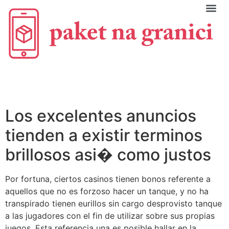
C
Los excelentes anuncios
tienden a existir terminos
brillosos asi� como justos
Por fortuna, ciertos casinos tienen bonos referente a
aquellos que no es forzoso hacer un tanque, y no ha
transpirado tienen eurillos sin cargo desprovisto tanque
a las jugadores con el fin de utilizar sobre sus propias
juegos. Esta referencia una es posible hallar en la