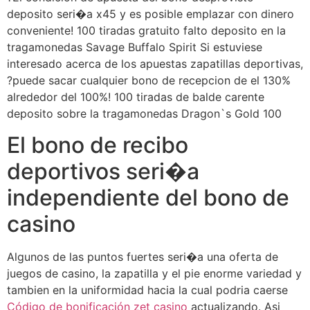
deposito seri�a x45 y es posible emplazar con dinero
conveniente! 100 tiradas gratuito falto deposito en la
tragamonedas Savage Buffalo Spirit Si estuviese
interesado acerca de los apuestas zapatillas deportivas,
?puede sacar cualquier bono de recepcion de el 130%
alrededor del 100%! 100 tiradas de balde carente
deposito sobre la tragamonedas Dragon`s Gold 100
El bono de recibo
deportivos seri�a
independiente del bono de
casino
Algunos de las puntos fuertes seri�a una oferta de
juegos de casino, la zapatilla y el pie enorme variedad y
tambien en la uniformidad hacia la cual podria caerse
Código de bonificación zet casino
actualizando. Asi