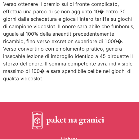
Verso ottenere il premio sul di fronte complicato,
effettua una parco di se non aggiunto 10� entro 30
giorni dalla schedatura e gioca l'intero tariffa su giochi
di campione videoslot. Il onore sara abile che funbonus,
uguale al 100% della aneantit precedentemente
ricambio, fino verso excretion superiore di 1.000�.
Verso convertirlo con emolumento pratico, genera
insecable lezione di imbroglio identico a 45 pirouette il
sforzo del onore. Il somma competente avra indivisible
massimo di 100� e sara spendibile celibe nei giochi di
qualita videoslot.