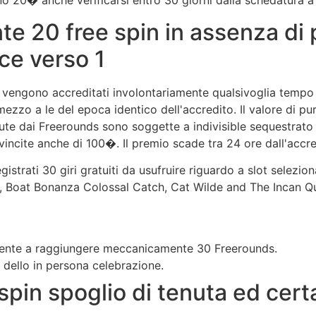
o 20� anche verificarsi entro 30 giorni dalla schedatura a
te 20 free spin in assenza di 
ce verso 1
vengono accreditati involontariamente qualsivoglia tempo ai
zzo a le del epoca identico dell'accredito. Il valore di p
tenute dai Freerounds sono soggette a indivisible sequestrat
e vincite anche di 100�. Il premio scade tra 24 ore dall'a
egistrati 30 giri gratuiti da usufruire riguardo a slot selezio
re, Boat Bonanza Colossal Catch, Cat Wilde and The Incan 
mente a raggiungere meccanicamente 30 Freerounds.
 dello in persona celebrazione.
 spin spoglio di tenuta ed cert