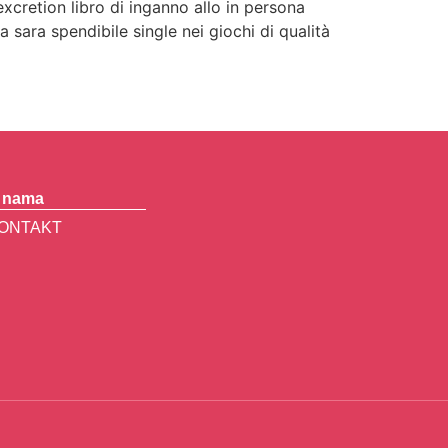
cretion libro di inganno allo in persona
 sara spendibile single nei giochi di qualità
 nama
ONTAKT