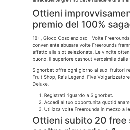
antecedente gremito deve risiedere di almen
Ottieni improvvisamen
premio del 100% saga
18+, Gioco Coscienzioso | Volte Freerounds 
conveniente abusare volte Freerounds framme
affatto alla slot selezionata. Le vincite ot
buono. Il superiore cashout verosimile dall
Signorbet offre ogni giorno ai suoi fruitori r
Fruit Shop, Ra's Legend, Five Volgarizzato
Deluxe.
Registrati riguardo a Signorbet.
Accedi al tuo opportunita quotidiana
Utilizza volte Freerounds in mezzo a le
Ottieni subito 20 free