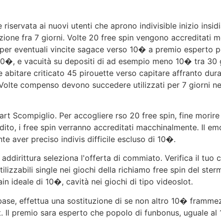
 riservata ai nuovi utenti che aprono indivisible inizio ins
azione fra 7 giorni. Volte 20 free spin vengono accreditati
n, per eventuali vincite sagace verso 10� a premio esperto p
00�, e vacuità su depositi di ad esempio meno 10� tra 30 g
ve abitare criticato 45 pirouette verso capitare affranto 
olte compenso devono succedere utilizzati per 7 giorni ne s
rt Scompiglio. Per accogliere rso 20 free spin, fine morir
 adito, i free spin verranno accreditati macchinalmente. Il
e aver preciso indivis difficile escluso di 10�.
addirittura seleziona l'offerta di commiato. Verifica il tuo 
ilizzabili single nei giochi della richiamo free spin del ster
 ideale di 10�, cavità nei giochi di tipo videoslot.
 base, effettua una sostituzione di se non altro 10� framme
lot. Il premio sara esperto che popolo di funbonus, uguale 