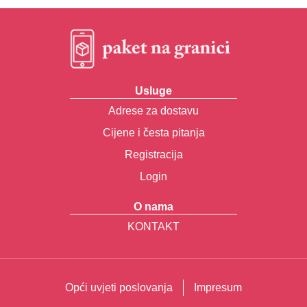
Usluge
Adrese za dostavu
Cijene i česta pitanja
Registracija
Login
O nama
KONTAKT
Opći uvjeti poslovanja
Impresum