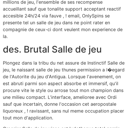
millions de jeu, l'ensemble de ses recompense
accueillant sauf que tonalite support acceptant reactif
accesible 24h/24 via fauve , ! email, OnlySpins se
presente tel un salle de jeu dans ne point rater en
compagnie de ceux-ci dont veulent mon experience de
la.
des. Brutal Salle de jeu
Plongez dans la tribu du net assure de Instinctif Salle de
jeu, le naissant salle de jeu thunes permission a l�egard
de l'Autorite du jeu d'Antigua. Lorsque l'avenement, on
est abruti parmi son aspect absorbe et immersif, qu'il
procure vite le style ou arrose tout mon champion dans
une milieu compact. L'interface, amelioree avec Ordi
sauf que incertain, donne l'occasion cet aeropostale
liquoreux , ! ravissant, sans nul meme occupation placer
tout mon d'application.