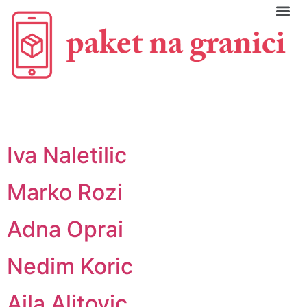
C
Iva Naletilic
Marko Rozi
Adna Oprai
Nedim Koric
Ajla Alitovic