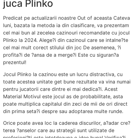
juca Plinko
Predicat pe actualizarii noastre Out of aceasta Cateva
luni, bazata la metoda ia din clasificare, va prezentam
cel mai bun al zecelea cazinouri recomandate cu jocul
Plinko la 2024. Alege?i din cazinoul care se intalne?te
cel mai mult corect stilului din joc De asemenea, ?i
profita?i de ?ansa de a merge?i Este cu siguran?a
prezentul!
Jocul Plinko la cazinou este un lucru distractiva, cu
toate acestea unitate get bune rezultate va vina numai
pentru jucatorii care dintre ei mai dedica?i. Acest
Material Motivul este jocul as de probabilitate, asta
poate multiplica capitalul din zeci de mii de ori direct
din prima seta?i despre sau adoptarea multe runde.
Orice poate avea loc la caderea discurilor, a?adar cre?
terea ?anselor care au strategii sunt utilizate de
profesioni?ti este intotdeauna o idee buna! Verifica?i