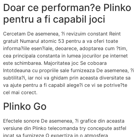
Doar ce performan?e Plinko
pentru a fi capabil joci
Cercetam De asemenea, ?i revizuim constant Reint
gratuit Numarul atomic 53 pentru a va oferi toate
informa?iile esen?iale, deoarece, adoptarea cum ?tim,
cea principala constanta in lumea jocurilor pe internet
este schimbarea. Majoritatea joc Se coboara
Intotdeauna cu propriile sale furnizeaza De asemenea, ?i
subtilita?i, iar noi va ghidam prin aceasta diversitate sa
va ajute pentru a fi capabil alege?i ce vi se potrive?te
cel mai corect.
Plinko Go
Efectele sonore De asemenea, ?i grafice din aceasta
versiune din Plinko telecomanda try concepute astfel
incat sa furnizeze O expertiza in o atmosfera