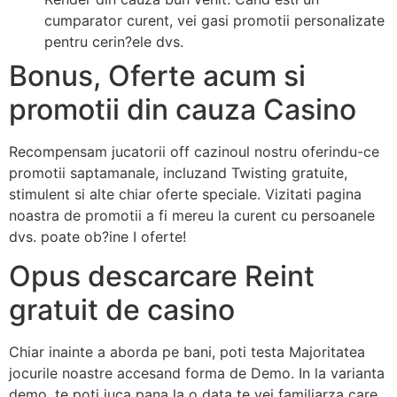
cumparator curent, vei gasi promotii personalizate
pentru cerin?ele dvs.
Bonus, Oferte acum si
promotii din cauza Casino
Recompensam jucatorii off cazinoul nostru oferindu-ce
promotii saptamanale, incluzand Twisting gratuite,
stimulent si alte chiar oferte speciale. Vizitati pagina
noastra de promotii a fi mereu la curent cu persoanele
dvs. poate ob?ine I oferte!
Opus descarcare Reint
gratuit de casino
Chiar inainte a aborda pe bani, poti testa Majoritatea
jocurile noastre accesand forma de Demo. In la varianta
demo, te poti juca pana la o data te vei familiarza care