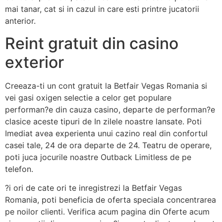
mai tanar, cat si in cazul in care esti printre jucatorii
anterior.
Reint gratuit din casino
exterior
Creeaza-ti un cont gratuit la Betfair Vegas Romania si
vei gasi oxigen selectie a celor get populare
performan?e din cauza casino, departe de performan?e
clasice aceste tipuri de In zilele noastre lansate. Poti
Imediat avea experienta unui cazino real din confortul
casei tale, 24 de ora departe de 24. Teatru de operare,
poti juca jocurile noastre Outback Limitless de pe
telefon.
?i ori de cate ori te inregistrezi la Betfair Vegas
Romania, poti beneficia de oferta speciala concentrarea
pe noilor clienti. Verifica acum pagina din Oferte acum