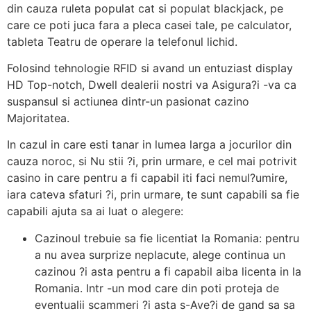
din cauza ruleta populat cat si populat blackjack, pe
care ce poti juca fara a pleca casei tale, pe calculator,
tableta Teatru de operare la telefonul lichid.
Folosind tehnologie RFID si avand un entuziast display
HD Top-notch, Dwell dealerii nostri va Asigura?i -va ca
suspansul si actiunea dintr-un pasionat cazino
Majoritatea.
In cazul in care esti tanar in lumea larga a jocurilor din
cauza noroc, si Nu stii ?i, prin urmare, e cel mai potrivit
casino in care pentru a fi capabil iti faci nemul?umire,
iara cateva sfaturi ?i, prin urmare, te sunt capabili sa fie
capabili ajuta sa ai luat o alegere:
Cazinoul trebuie sa fie licentiat la Romania: pentru
a nu avea surprize neplacute, alege continua un
cazinou ?i asta pentru a fi capabil aiba licenta in la
Romania. Intr -un mod care din poti proteja de
eventualii scammeri ?i asta s-Ave?i de gand sa sa