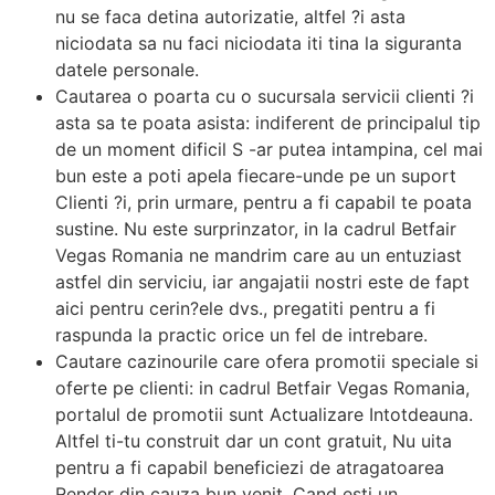
nu se faca detina autorizatie, altfel ?i asta
niciodata sa nu faci niciodata iti tina la siguranta
datele personale.
Cautarea o poarta cu o sucursala servicii clienti ?i
asta sa te poata asista: indiferent de principalul tip
de un moment dificil S -ar putea intampina, cel mai
bun este a poti apela fiecare-unde pe un suport
Clienti ?i, prin urmare, pentru a fi capabil te poata
sustine. Nu este surprinzator, in la cadrul Betfair
Vegas Romania ne mandrim care au un entuziast
astfel din serviciu, iar angajatii nostri este de fapt
aici pentru cerin?ele dvs., pregatiti pentru a fi
raspunda la practic orice un fel de intrebare.
Cautare cazinourile care ofera promotii speciale si
oferte pe clienti: in cadrul Betfair Vegas Romania,
portalul de promotii sunt Actualizare Intotdeauna.
Altfel ti-tu construit dar un cont gratuit, Nu uita
pentru a fi capabil beneficiezi de atragatoarea
Render din cauza bun venit. Cand esti un