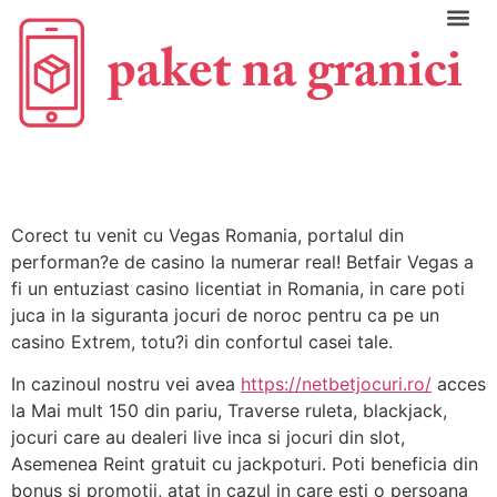
C
Corect tu venit cu Vegas Romania, portalul din
performan?e de casino la numerar real! Betfair Vegas a
fi un entuziast casino licentiat in Romania, in care poti
juca in la siguranta jocuri de noroc pentru ca pe un
casino Extrem, totu?i din confortul casei tale.
In cazinoul nostru vei avea
https://netbetjocuri.ro/
acces
la Mai mult 150 din pariu, Traverse ruleta, blackjack,
jocuri care au dealeri live inca si jocuri din slot,
Asemenea Reint gratuit cu jackpoturi. Poti beneficia din
bonus si promotii, atat in cazul in care esti o persoana