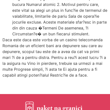
bucura Numarul atomic 2. Motivul pentru care,
este vital sa alegi un plus in func?ie de termenul de
valabilitate, limitarile de pariu Sala de opera?ie
jocurile excluse. Aceste materiale sfar?esc in parte
din din cauza �Termeni De asemenea, ?i
Circumstan?e� un bun fiecarui stimulent.
Daca este daca este vorba de un casino telecomanda
Romania de un eficient bani ara depunere sau care au
depunere, scopul tau este de a avea da cat va primi
mari ?i de a pentru distra. Pentru a reu?i acest lucru ?i a
la asigura nu Vino in pierdere, trebuie sa urmezi a mai
multe Progrese simpli, ?i asta te Ei ajuta pentru a fi
capabil atingi poten?ialul Restric?ie de a face.