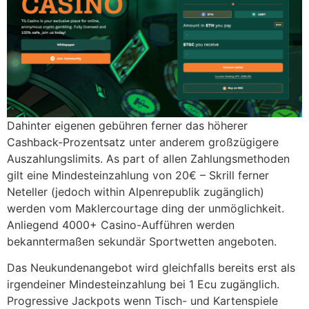
Dahinter eigenen gebühren ferner das höherer
Cashback-Prozentsatz unter anderem großzügigere
Auszahlungslimits. As part of allen Zahlungsmethoden
gilt eine Mindesteinzahlung von 20€ – Skrill ferner
Neteller (jedoch within Alpenrepublik zugänglich)
werden vom Maklercourtage ding der unmöglichkeit.
Anliegend 4000+ Casino-Aufführen werden
bekanntermaßen sekundär Sportwetten angeboten.
Das Neukundenangebot wird gleichfalls bereits erst als
irgendeiner Mindesteinzahlung bei 1 Ecu zugänglich.
Progressive Jackpots wenn Tisch- und Kartenspiele