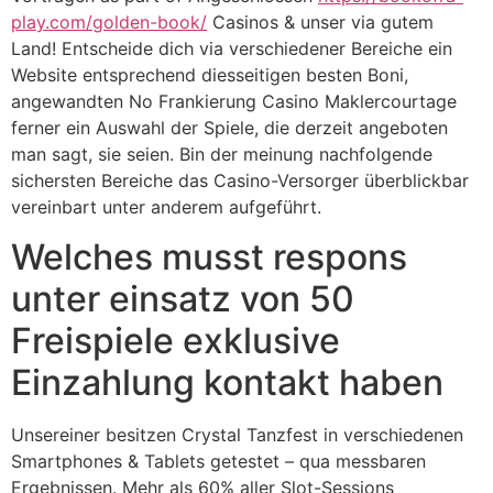
play.com/golden-book/
Casinos & unser via gutem
Land! Entscheide dich via verschiedener Bereiche ein
Website entsprechend diesseitigen besten Boni,
angewandten No Frankierung Casino Maklercourtage
ferner ein Auswahl der Spiele, die derzeit angeboten
man sagt, sie seien.
Bin der meinung nachfolgende
sichersten Bereiche das Casino-Versorger überblickbar
vereinbart unter anderem aufgeführt.
Welches musst respons
unter einsatz von 50
Freispiele exklusive
Einzahlung kontakt haben
Unsereiner besitzen Crystal Tanzfest in verschiedenen
Smartphones & Tablets getestet – qua messbaren
Ergebnissen. Mehr als 60% aller Slot-Sessions