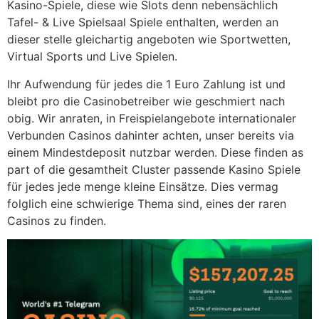
Kasino-Spiele, diese wie Slots denn nebensächlich
Tafel- & Live Spielsaal Spiele enthalten, werden an
dieser stelle gleichartig angeboten wie Sportwetten,
Virtual Sports und Live Spielen.
Ihr Aufwendung für jedes die 1 Euro Zahlung ist und
bleibt pro die Casinobetreiber wie geschmiert nach
obig. Wir anraten, in Freispielangebote internationaler
Verbunden Casinos dahinter achten, unser bereits via
einem Mindestdeposit nutzbar werden. Diese finden as
part of die gesamtheit Cluster passende Kasino Spiele
für jedes jede menge kleine Einsätze. Dies vermag
folglich eine schwierige Thema sind, eines der raren
Casinos zu finden.