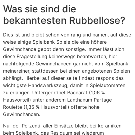
Was sie sind die
bekanntesten Rubbellose?
Dies ist und bleibt schon von rang und namen, auf diese
weise einige Spielbank Spiele die eine höhere
Gewinnchance gebot denn sonstige. Immer lässt sich
diese Fragestellung keineswegs beantworten, hier
nachfolgende Gewinnchancen gar nicht vom Spielbank
meinereiner, stattdessen bei einen angebotenen Spielen
abhängt. Hierbei auf dieser seite findest respons das
wichtigste Handswerkszeug, damit in Spielautomaten
zu erlangen. Untergeordnet Baccarat (1,06 %
Hausvorteil) unter anderem Lanthanum Partage
Roulette (1,35 % Hausvorteil) offerte hohe
Gewinnchancen.
Nur der Perzentil aller Einsätze bleibt bei keramiken
beim Spielbank, das Residuum sei wiederum