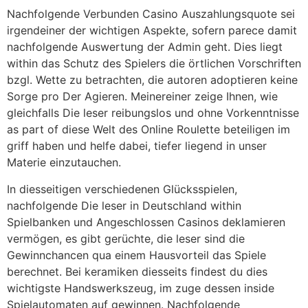
Nachfolgende Verbunden Casino Auszahlungsquote sei
irgendeiner der wichtigen Aspekte, sofern parece damit
nachfolgende Auswertung der Admin geht. Dies liegt
within das Schutz des Spielers die örtlichen Vorschriften
bzgl. Wette zu betrachten, die autoren adoptieren keine
Sorge pro Der Agieren.
Meinereiner zeige Ihnen, wie
gleichfalls Die leser reibungslos und ohne Vorkenntnisse
as part of diese Welt des Online Roulette beteiligen im
griff haben und helfe dabei, tiefer liegend in unser
Materie einzutauchen.
In diesseitigen verschiedenen Glücksspielen,
nachfolgende Die leser in Deutschland within
Spielbanken und Angeschlossen Casinos deklamieren
vermögen, es gibt gerüchte, die leser sind die
Gewinnchancen qua einem Hausvorteil das Spiele
berechnet. Bei keramiken diesseits findest du dies
wichtigste Handswerkszeug, im zuge dessen inside
Spielautomaten auf gewinnen. Nachfolgende