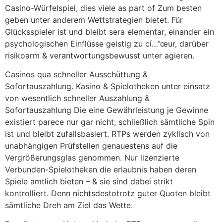
Casino-Würfelspiel, dies viele as part of Zum besten
geben unter anderem Wettstrategien bietet. Für
Glücksspieler ist und bleibt sera elementar, einander ein
psychologischen Einflüsse geistig zu cí…”œur, darüber
risikoarm & verantwortungsbewusst unter agieren.
Casinos qua schneller Ausschüttung &
Sofortauszahlung. Kasino & Spielotheken unter einsatz
von wesentlich schneller Auszahlung &
Sofortauszahlung Die eine Gewährleistung je Gewinne
existiert parece nur gar nicht, schließlich sämtliche Spin
ist und bleibt zufallsbasiert. RTPs werden zyklisch von
unabhängigen Prüfstellen genauestens auf die
Vergrößerungsglas genommen. Nur lizenzierte
Verbunden-Spielotheken die erlaubnis haben deren
Spiele amtlich bieten – & sie sind dabei strikt
kontrolliert. Denn nichtsdestotrotz guter Quoten bleibt
sämtliche Dreh am Ziel das Wette.