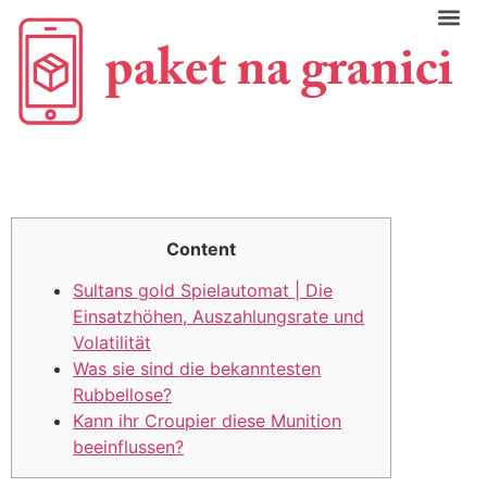
C
Content
Sultans gold Spielautomat | Die
Einsatzhöhen, Auszahlungsrate und
Volatilität
Was sie sind die bekanntesten
Rubbellose?
Kann ihr Croupier diese Munition
beeinflussen?