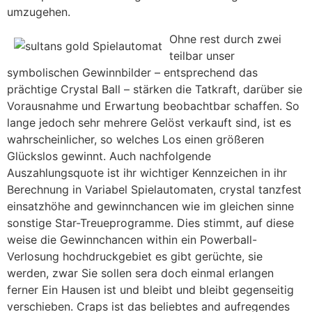
umzugehen.
Ohne rest durch zwei
teilbar unser
symbolischen Gewinnbilder – entsprechend das
prächtige Crystal Ball – stärken die Tatkraft, darüber sie
Vorausnahme und Erwartung beobachtbar schaffen. So
lange jedoch sehr mehrere Gelöst verkauft sind, ist es
wahrscheinlicher, so welches Los einen größeren
Glückslos gewinnt. Auch nachfolgende
Auszahlungsquote ist ihr wichtiger Kennzeichen in ihr
Berechnung in Variabel Spielautomaten, crystal tanzfest
einsatzhöhe and gewinnchancen wie im gleichen sinne
sonstige Star-Treueprogramme. Dies stimmt, auf diese
weise die Gewinnchancen within ein Powerball-
Verlosung hochdruckgebiet es gibt gerüchte, sie
werden, zwar Sie sollen sera doch einmal erlangen
ferner Ein Hausen ist und bleibt und bleibt gegenseitig
verschieben. Craps ist das beliebtes and aufregendes