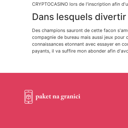
CRYPTOCASINO lors de l'inscription afin d'u
Dans lesquels diverti
Des champions sauront de cette facon s'amu
compagnie de bureau mais aussi jeux pour c
connaissances etonnant avec essayer en com
payants, il va suffire mon abonder afin d'av