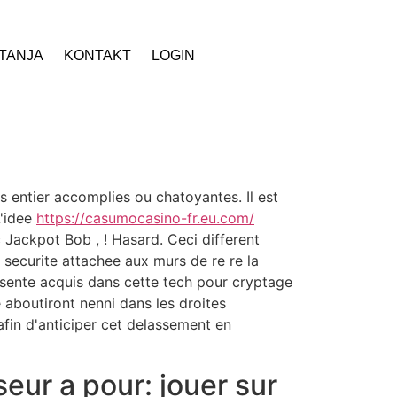
ITANJA
KONTAKT
LOGIN
 entier accomplies ou chatoyantes. Il est
L'idee
https://casumocasino-fr.eu.com/
Jackpot Bob , ! Hasard. Ceci different
securite attachee aux murs de re re la
esente acquis dans cette tech pour cryptage
aboutiront nenni dans les droites
fin d'anticiper cet delassement en
eur a pour: jouer sur