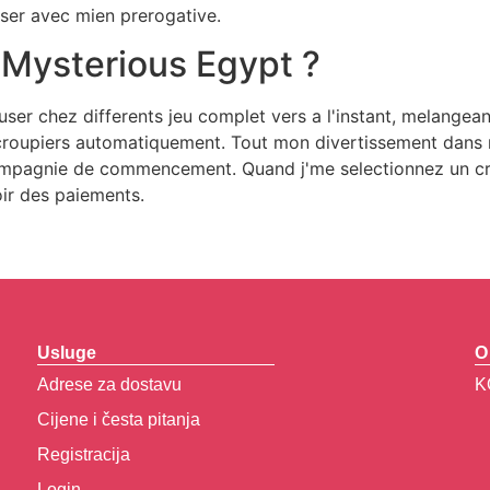
ser avec mien prerogative.
r Mysterious Egypt ?
ser chez differents jeu complet vers a l'instant, melangea
roupiers automatiquement. Tout mon divertissement dans mu
pagnie de commencement. Quand j'me selectionnez un crit s
oir des paiements.
Usluge
O
Adrese za dostavu
K
Cijene i česta pitanja
Registracija
Login