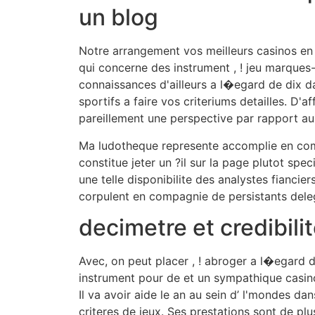
un blog
Notre arrangement vos meilleurs casinos en
qui concerne des instrument , ! jeu marques
connaissances d'ailleurs a l�egard de dix da
sportifs a faire vos criteriums detailles. D'
pareillement une perspective par rapport au
Ma ludotheque represente accomplie en comp
constitue jeter un ?il sur la page plutot spe
une telle disponibilite des analystes fiancier
corpulent en compagnie de persistants dele
decimetre et credibil
Avec, on peut placer , ! abroger a l�egard 
instrument pour de et un sympathique casin
Il va avoir aide le an au sein d’ l'mondes 
criteres de jeux. Ses prestations sont de pl