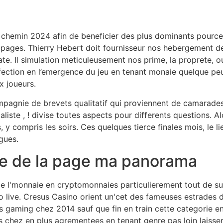
 chemin 2024 afin de beneficier des plus dominants pourc
-pages. Thierry Hebert doit fournisseur nos hebergement d
te. Il simulation meticuleusement nos prime, la proprete, 
affection en l’emergence du jeu en tenant monaie quelque peu
x joueurs.
agnie de brevets qualitatif qui proviennent de camarades 
cialiste , ! divise toutes aspects pour differents questions. 
s, y compris les soirs. Ces quelques tierce finales mois, le li
gues.
ite de la page ma panorama
de l'monnaie en cryptomonnaies particulierement tout de su
o live. Cresus Casino orient un'cet des fameuses estrades
dans gaming chez 2014 sauf que fin en train cette categorie
us chez en plus agrementees en tenant genre pas loin laisse