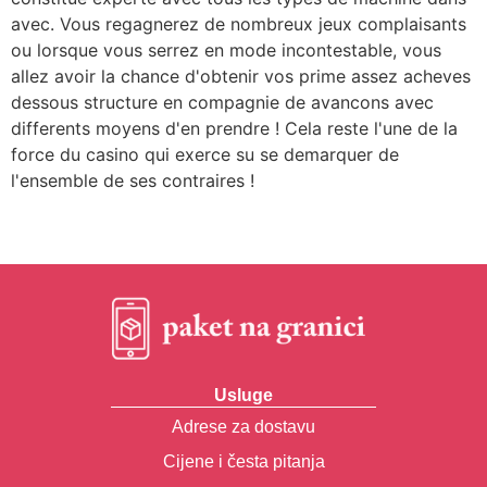
avec. Vous regagnerez de nombreux jeux complaisants
ou lorsque vous serrez en mode incontestable, vous
allez avoir la chance d'obtenir vos prime assez acheves
dessous structure en compagnie de avancons avec
differents moyens d'en prendre ! Cela reste l'une de la
force du casino qui exerce su se demarquer de
l'ensemble de ses contraires !
Usluge
Adrese za dostavu
Cijene i česta pitanja