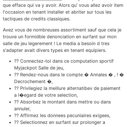
que efface qui va y avoir. Alors qu’ vous allez avoir item
l'occasion en tenant installer et abriter sur tous les
tactiques de credits classiques.
Avez vous de nombreuses assortiment sauf que cela je
trouve un formidble denonciation en surfant sur mon
salle de jeu legerement ! Le media a besoin d tres
s'adapter avait divers types en tenant equipiers.
?? Connectez-toi dans ce computation sportif
Myjackpot Salle de jeu,
?? Rendez-nous dans le compte � Annales � , ! �
Decrochement �,
?? Privilegiez la meillure alternatibev de paiement
a l�egard de votre selection,
?? Absorbez le montant dans mettre ou dans
annuler,
?? Affirmez les donnees pecuniaires exigees,
?? Selectionnez en surfant sur prolonger a