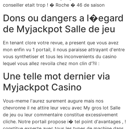
conseiller etait trop ! � Roche � 46 de saison
Dons ou dangers a l�egard
de Myjackpot Salle de jeu
En tenant clore votre revue, a present que vous avez
mon enfin vu 1 portail, il nous paraisse attrayant d'entre
vous synthetiser et tous les inconvenients du casino
lequel vous allez revoila chez mon clin d’?il :
Une telle mot dernier via
Myjackpot Casino
Vous-meme l'aurez surement augure mais nos
chevronne il ne attire leur vecu avec My gros lot Salle
de jeu ou leur commentaire constitue excessivement
cliche. Notre portail propose i� tel point d'avantages , !
constitue experte avec tous les types de machine dans