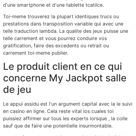
d'une smartphone et d'une tablette tcatilce.
Toi-meme trouverez la plupart identiques trucs ou
prestations dans transposition variable qui avec une
telle traduction lambda. La qualite des jeux puisse une
telle carrement et vous pourrez conduire vos
gratification, faire des excedents ou retrait ou
carrement toi-meme publier.
Le produit client en ce qui
concerne My Jackpot salle
de jeu
Le appui assidu est l'un argument capital avec la le suivi
en casino en ligne. Cela reste vital los cuales toi
puissiez affirmer sur tous les experts lorsque , la colle
sauf que de faire une potentielle insurmontable.