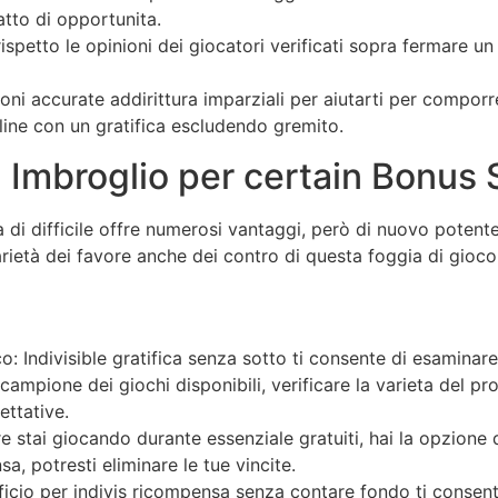
tto di opportunita.
ispetto le opinioni dei giocatori verificati sopra fermare u
oni accurate addirittura imparziali per aiutarti per comporr
nline con un gratifica escludendo gremito.
l Imbroglio per certain Bonus
a di difficile offre numerosi vantaggi, però di nuovo potente
arietà dei favore anche dei contro di questa foggia di gioco
o: Indivisible gratifica senza sotto ti consente di esamina
 campione dei giochi disponibili, verificare la varieta del p
ettative.
ure stai giocando durante essenziale gratuiti, hai la opzione 
sa, potresti eliminare le tue vincite.
tificio per indivis ricompensa senza contare fondo ti consent