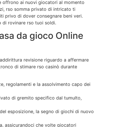
e offrono ai nuovi giocatori al momento
i, rso somma privato di intricato ti
uiti privo di dover consegnare beni veri.
di rovinare rso tuoi soldi.
asa da gioco Online
addirittura revisione riguardo a affermare
 tronco di stimare rso casinò durante
e, regolamenti e la assolvimento capo dei
vato di gremito specifico dal tumulto,
 del esposizione, la segno di giochi di nuovo
ca, assicurandoci che volte giocatori