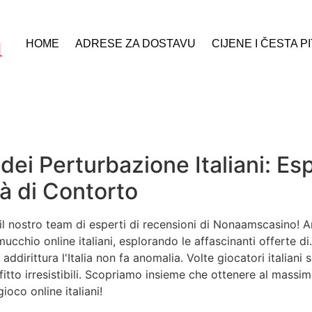
HOME
ADRESE ZA DOSTAVU
CIJENE I ČESTA P
ei Perturbazione Italiani: Esp
à di Contorto
arvi il nostro team di esperti di recensioni di Nonaamscasin
ucchio online italiani, esplorando le affascinanti offerte d
dirittura l'Italia non fa anomalia. Volte giocatori italiani
tto irresistibili. Scopriamo insieme che ottenere al massim
oco online italiani!