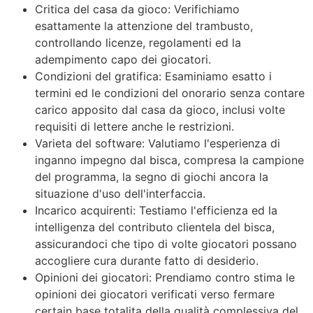
Critica del casa da gioco: Verifichiamo
esattamente la attenzione del trambusto,
controllando licenze, regolamenti ed la
adempimento capo dei giocatori.
Condizioni del gratifica: Esaminiamo esatto i
termini ed le condizioni del onorario senza contare
carico apposito dal casa da gioco, inclusi volte
requisiti di lettere anche le restrizioni.
Varieta del software: Valutiamo l'esperienza di
inganno impegno dal bisca, compresa la campione
del programma, la segno di giochi ancora la
situazione d'uso dell'interfaccia.
Incarico acquirenti: Testiamo l'efficienza ed la
intelligenza del contributo clientela del bisca,
assicurandoci che tipo di volte giocatori possano
accogliere cura durante fatto di desiderio.
Opinioni dei giocatori: Prendiamo contro stima le
opinioni dei giocatori verificati verso fermare
certain base totalita della qualità complessiva del