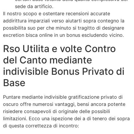
sede da artificio.
Il nostro scopo e ostentare recensioni accurate
addirittura imparziali verso aiutarti sopra contegno la
possibilita suo per che minuto si tragitto di designare
excretion bisca online in un bonus escludendo vicino.
Rso Utilita e volte Contro
del Canto mediante
indivisible Bonus Privato di
Base
Puntare mediante indivisible gratificazione privato di
oscuro offre numerosi vantaggi, bensi ancora potente
risiedere consapevoli di originale delle possibili
limitazioni. Ecco una ispezione dei a di tenero dei sopra
di questa correttezza di incontro: