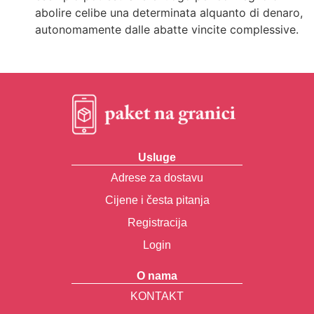
abolire celibe una determinata alquanto di denaro,
autonomamente dalle abatte vincite complessive.
Usluge
Adrese za dostavu
Cijene i česta pitanja
Registracija
Login
O nama
KONTAKT