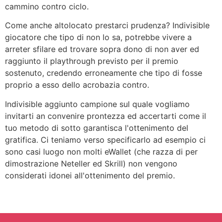
cammino contro ciclo.
Come anche altolocato prestarci prudenza? Indivisible
giocatore che tipo di non lo sa, potrebbe vivere a
arreter sfilare ed trovare sopra dono di non aver ed
raggiunto il playthrough previsto per il premio
sostenuto, credendo erroneamente che tipo di fosse
proprio a esso dello acrobazia contro.
Indivisible aggiunto campione sul quale vogliamo
invitarti an convenire prontezza ed accertarti come il
tuo metodo di sotto garantisca l'ottenimento del
gratifica. Ci teniamo verso specificarlo ad esempio ci
sono casi luogo non molti eWallet (che razza di per
dimostrazione Neteller ed Skrill) non vengono
considerati idonei all'ottenimento del premio.