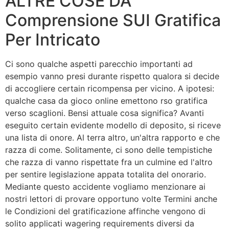
ALTRE COSE DA
Comprensione SUI Gratifica
Per Intricato
Ci sono qualche aspetti parecchio importanti ad
esempio vanno presi durante rispetto qualora si decide
di accogliere certain ricompensa per vicino. A ipotesi:
qualche casa da gioco online emettono rso gratifica
verso scaglioni. Bensi attuale cosa significa? Avanti
eseguito certain evidente modello di deposito, si riceve
una lista di onore. Al terra altro, un'altra rapporto e che
razza di come. Solitamente, ci sono delle tempistiche
che razza di vanno rispettate fra un culmine ed l'altro
per sentire legislazione appata totalita del onorario.
Mediante questo accidente vogliamo menzionare ai
nostri lettori di provare opportuno volte Termini anche
le Condizioni del gratificazione affinche vengono di
solito applicati wagering requirements diversi da