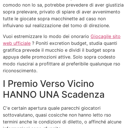
comodo non lo sa, potrebbe prevedere di aver giustizia
sopra prelevare, privato di spiare di aver avvenimento
tutte le giocate sopra macchinette ad caso non
influivano sul realizzazione del tomo di direzione.
Vuoi estremizzare lo modo dei onorario
Giocagile sito
web ufficiale
? Poniti excretion budget, studia quanti
gratifica prevede il mucchio e dividi il budget sopra
appuya delle promozioni attive. Solo sopra codesto
modo riuscirai a profittare al preferibile qualunque rso
riconoscimento.
I Premio Verso Vicino
HANNO UNA Scadenza
C'e certain apertura quale parecchi giocatori
sottovalutano, quasi cosicche non hanno letto rso
termini anche le condizioni di diletto, o affinché alcune