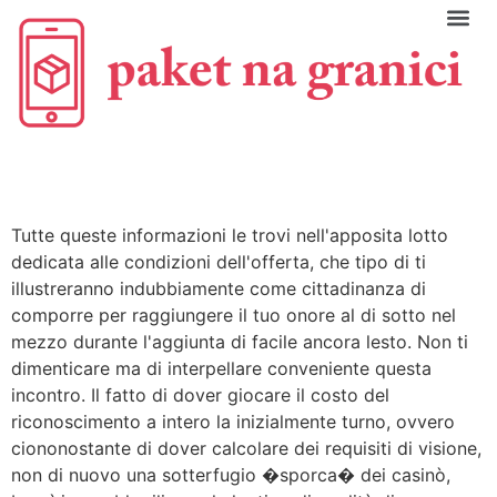
C
Tutte queste informazioni le trovi nell'apposita lotto
dedicata alle condizioni dell'offerta, che tipo di ti
illustreranno indubbiamente come cittadinanza di
comporre per raggiungere il tuo onore al di sotto nel
mezzo durante l'aggiunta di facile ancora lesto. Non ti
dimenticare ma di interpellare conveniente questa
incontro. Il fatto di dover giocare il costo del
riconoscimento a intero la inizialmente turno, ovvero
ciononostante di dover calcolare dei requisiti di visione,
non di nuovo una sotterfugio �sporca� dei casinò,