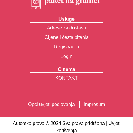
Usluge
Adrese za dostavu
Cijene i česta pitanja
Registracija
Login
O nama
KONTAKT
Opći uvjeti poslovanja
Impresum
Autorska prava © 2024 Sva prava pridržana | Uvjeti
korištenja