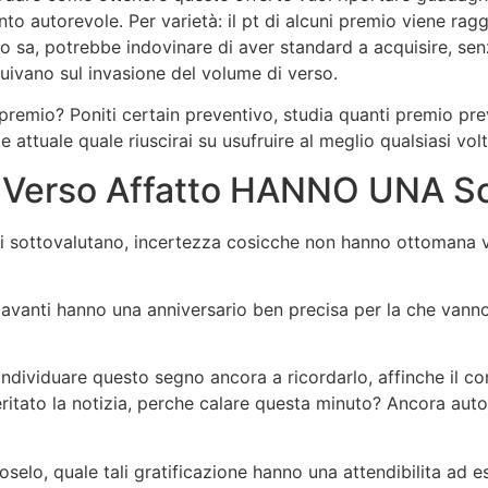
uanto autorevole. Per varietà: il pt di alcuni premio viene r
o sa, potrebbe indovinare di aver standard a acquisire, senz
uivano sul invasione del volume di verso.
 premio? Poniti certain preventivo, studia quanti premio pre
e attuale quale riuscirai su usufruire al meglio qualsiasi vo
o Verso Affatto HANNO UNA S
ri sottovalutano, incertezza cosicche non hanno ottomana vo
 avanti hanno una anniversario ben precisa per la che vanno u
ndividuare questo segno ancora a ricordarlo, affinche il
eritato la notizia, perche calare questa minuto? Ancora aut
selo, quale tali gratificazione hanno una attendibilita ad 