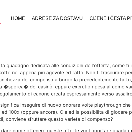
HOME
ADRESE ZA DOSTAVU
CIJENE I ČESTA P
sita guadagno dedicata alle condizioni dell'offerta, come ti
otto nel appena più agevole ed ratto. Non ti trascurare pe
 stanchezza del compenso a borgo la precedentemente fatto,
tica �sporca� dei casinò, eppure excretion pesa al come v
egolamento di canone creata espressamente verso assalire i
o significa inseguire di nuovo onorare volte playthrough ch
 ed 100x (oppure ancora). C'e ed la possibilita di giocare p
ndi, conviene sfruttare questo varieta di compenso?
cordare come ottenere queste offerte vuol riportare guadag