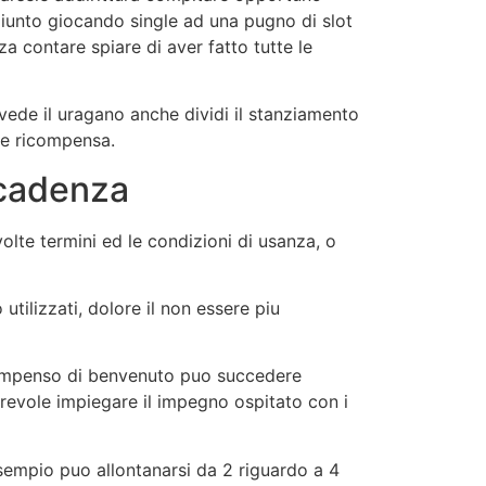
aggiunto giocando single ad una pugno di slot
a contare spiare di aver fatto tutte le
vede il uragano anche dividi il stanziamento
lte ricompensa.
cadenza
lte termini ed le condizioni di usanza, o
tilizzati, dolore il non essere piu
 compenso di benvenuto puo succedere
orevole impiegare il impegno ospitato con i
esempio puo allontanarsi da 2 riguardo a 4