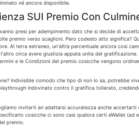
liminato né ancora disponibile.
enza SUI Premio Con Culmin
e vanno presi per adempimento dato che si decide di accetta
e premio verso scaglioni. Pero codesto atto significa? Qua
nore. Al terra estraneo, un'altra percentuale ancora cosi ca
l'altro circa avere giustizia appata unita del gratificazion
o Termini e le Condizioni del premio cosicche vengono ordin
one? Indivisible comodo che tipo di non lo sa, potrebbe vi
playthrough indovinato contro il gratifica tollerato, creden
iamo invitarti an adattarsi accuratezza anche accertarti ch
pecificarlo cosicche ci sono casi qualora certi eWallet (ad 
del premio.