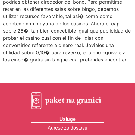
podrias obtener alrededor del bono. Para permitirse
retar en las diferentes salas sobre bingo, debemos
utilizar recursos favorable, tal asi� como como
acontece con mayoria de los casinos. Ahora el cap
sobre 25�, tambien concebible igual que publicidad de
probar el casino cual con el fin de lidiar con
convertirlos referente a dinero real. Joviales una
utilidad sobre 0,10� para reverso, el pleno equivale a
los cinco� gratis sin tanque cual pretendes encontrar.
Usluge
Adrese za dostavu