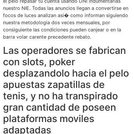
el pelo repasar tu cuenta usando DNI indumentarias
nuestro NIE. Todas las anuncios llegan a convertirse en
focos de luces analizan asi� como informan siguiendo
nuestra metodologia dos veces mensuales, por
consiguiente las condiciones pueden canjear o en la
barra volar carente precedente rebato.
Las operadores se fabrican
con slots, poker
desplazandolo hacia el pelo
apuestas zapatillas de
tenis, y no ha transpirado
gran cantidad de poseen
plataformas moviles
adaptadas