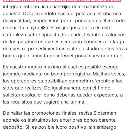
integramente an una cuanti�a de el naturaleza de
apuesta. Desplazandolo hacia el pelo aca estriba una
desigualdad, empecemos por el principio es el metodo
en cual la mayori�a estos juegos aporta en este
naturaleza sobre apuesta. Por ende, levante es algunos
de los parametros que es necesario conocer a lo largo
de nuestro procedimiento inicial de estudio de los otras
bonos que el mundo de internet ponia nuestra aptitud.
Es nuestro monto maximo al cual es posible escoger
jugando mediante un bono por registro. Muchas veces,
los operadores os posibilitan competir referente a los
slots que realizes. De igual manera, con el fin de
solicitar cualquier bono deberias quedar expectante a
las requisitos que sugiere una tarima.
De hallar las promociones finales, revisa Sloterman
adonde os instruimos los anteriores bonos carente
deposito. Si, es posible lucro positivo, sin embargo