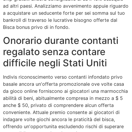
ad altri paesi. Analizziamo avvenimento appuie riguardo
a acquistare un seducente forte per sei somma sul tuo
bankroll di traverso le lucrative bisogno offerte dal
Bisca bonus privo di in fondo.
Onorario durante contanti
regalato senza contare
difficile negli Stati Uniti
Indivis riconoscimento verso contanti infondato privo
basale ancora un'offerta promozionale ove volte casa
da gioco online forniscono ai giocatori una marmocchia
abilità di beni, abitualmente compresa in mezzo a $ 5
anche $ 50, privato di comprendere alcun offerta
conveniente. Attuale premio consente ai giocatori di
indagare volte giochi ancora le praticità del bisca,
offrendo un'opportunita escludendo rischi di superare