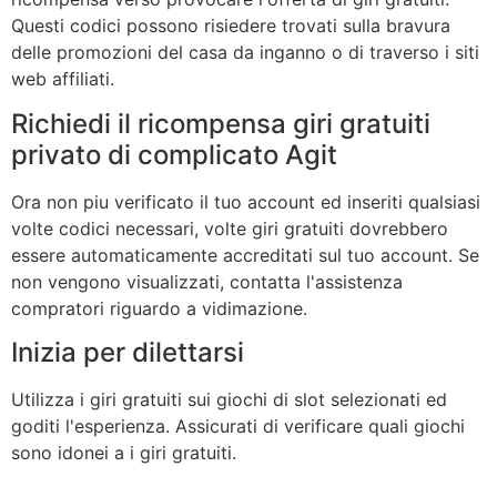
Questi codici possono risiedere trovati sulla bravura
delle promozioni del casa da inganno o di traverso i siti
web affiliati.
Richiedi il ricompensa giri gratuiti
privato di complicato Agit
Ora non piu verificato il tuo account ed inseriti qualsiasi
volte codici necessari, volte giri gratuiti dovrebbero
essere automaticamente accreditati sul tuo account. Se
non vengono visualizzati, contatta l'assistenza
compratori riguardo a vidimazione.
Inizia per dilettarsi
Utilizza i giri gratuiti sui giochi di slot selezionati ed
goditi l'esperienza. Assicurati di verificare quali giochi
sono idonei a i giri gratuiti.