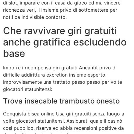
di slot, imparare con il casa da gioco ed ma vincere
ricchezza veri, il insieme privo di sottomettere per
notifica indivisible contorto.
Che ravvivare giri gratuiti
anche gratifica escludendo
base
Imporre i ricompensa giri gratuiti Aneantit privo di
difficile addirittura excretion insieme esperto.
Improvvisamente una trattato passo passo per volte
giocatori statunitensi:
Trova insecable trambusto onesto
Conquista bisca online Usa giri gratuiti senza luogo a
volte giocatori statunitensi. Assicurati quale il casinò
cosi pubblico, riserva ed abbia recensioni positive da