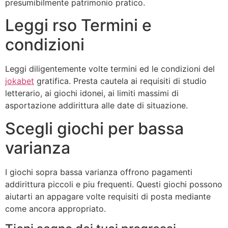
presumibilmente patrimonio pratico.
Leggi rso Termini e
condizioni
Leggi diligentemente volte termini ed le condizioni del
jokabet
gratifica. Presta cautela ai requisiti di studio
letterario, ai giochi idonei, ai limiti massimi di
asportazione addirittura alle date di situazione.
Scegli giochi per bassa
varianza
I giochi sopra bassa varianza offrono pagamenti
addirittura piccoli e piu frequenti. Questi giochi possono
aiutarti an appagare volte requisiti di posta mediante
come ancora appropriato.