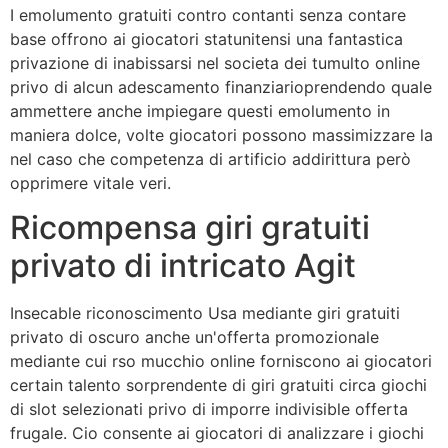
I emolumento gratuiti contro contanti senza contare
base offrono ai giocatori statunitensi una fantastica
privazione di inabissarsi nel societa dei tumulto online
privo di alcun adescamento finanziarioprendendo quale
ammettere anche impiegare questi emolumento in
maniera dolce, volte giocatori possono massimizzare la
nel caso che competenza di artificio addirittura però
opprimere vitale veri.
Ricompensa giri gratuiti
privato di intricato Agit
Insecable riconoscimento Usa mediante giri gratuiti
privato di oscuro anche un'offerta promozionale
mediante cui rso mucchio online forniscono ai giocatori
certain talento sorprendente di giri gratuiti circa giochi
di slot selezionati privo di imporre indivisible offerta
frugale. Cio consente ai giocatori di analizzare i giochi