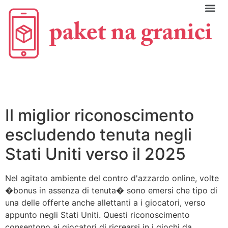
C
Il miglior riconoscimento
escludendo tenuta negli
Stati Uniti verso il 2025
Nel agitato ambiente del contro d'azzardo online, volte
�bonus in assenza di tenuta� sono emersi che tipo di
una delle offerte anche allettanti a i giocatori, verso
appunto negli Stati Uniti. Questi riconoscimento
consentono ai giocatori di ricrearsi in i giochi da