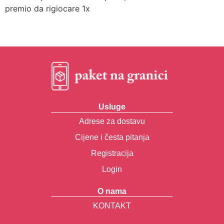
premio da rigiocare 1x
Usluge
Adrese za dostavu
Cijene i česta pitanja
Registracija
Login
O nama
KONTAKT