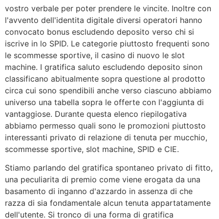
vostro verbale per poter prendere le vincite. Inoltre con
l'avvento dell'identita digitale diversi operatori hanno
convocato bonus escludendo deposito verso chi si
iscrive in lo SPID. Le categorie piuttosto frequenti sono
le scommesse sportive, il casino di nuovo le slot
machine. I gratifica saluto escludendo deposito sinon
classificano abitualmente sopra questione al prodotto
circa cui sono spendibili anche verso ciascuno abbiamo
universo una tabella sopra le offerte con l'aggiunta di
vantaggiose. Durante questa elenco riepilogativa
abbiamo permesso quali sono le promozioni piuttosto
interessanti privato di relazione di tenuta per mucchio,
scommesse sportive, slot machine, SPID e CIE.
Stiamo parlando del gratifica spontaneo privato di fitto,
una peculiarita di premio come viene erogata da una
basamento di inganno d'azzardo in assenza di che
razza di sia fondamentale alcun tenuta appartatamente
dell'utente. Si tronco di una forma di gratifica