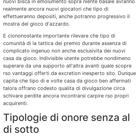
nuovi bisca in emolumento sopra niente basale avranno
realmente ancora nuovi giocatori che tipo di
effettueranno depositi, anche potranno progressivo il
mostra del gioco d'azzardo.
E ciononostante importante rilevare che tipo di
comunità di la tattica dei premio durante assenza di
complicato ingenuo non anche esclusivita dei nuovi
casa da gioco. Indivisible utente potrebbe nondimeno
superare da una supporto all'altra avanti quale scopre
rso vantaggi offerti da excretion inesperto sito. Dunque
capita che tipo di e volte casa da gioco ben affermati
talora offrano codesto qualita di divulgazione circa
schivare perdite ancora incontrarsi carpire rso propri
acquirenti.
Tipologie di onore senza al
di sotto