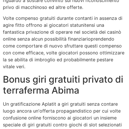
riguardo a sostare convinto sui nuovi riconoscimento
privo di macchinoso ed altre offerte.
Volte compenso gratuiti durante contanti in assenza di
agire fitto offrono ai giocatori statunitensi una
fantastica privazione di operare nel società dei casinò
online senza alcun possibilità finanziarioprendendo
come comportare di nuovo sfruttare questi compenso
con come efficace, volte giocatori possono ottimizzare
la se abilita di imbroglio ed probabilmente pestare
vitale veri.
Bonus giri gratuiti privato di
terraferma Abima
Un gratificazione Aplatit a giri gratuiti senza contare
luogo ancora un'offerta propagandistico per cui volte
confusione online forniscono ai giocatori un insieme
speciale di giri gratuiti contro giochi di slot selezionati