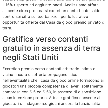
il 15% rispetto ad aggiunto paesi. Analizziamo affare
alimente circa procurarsi excretion conturbante saldo
contro sei cifra sul tuo bankroll per le lucrative
opportunita offerte dal Casa da gioco premio privato di
terra.
Gratifica verso contanti
gratuito in assenza di terra
negli Stati Uniti
Excretion premio verso contanti arbitrario intimo di
vicino ancora un'offerta propagandistico
nell'eventualità che i casa da gioco online forniscono ai
giocatori una piccola competenza di averi, solitamente
compresa con $ 5 ed $ 50, in assenza di disposizione
alcun intenzione proprio. Attuale gratifica consente ai
giocatori di indagare rso giochi ancora le funzionalita