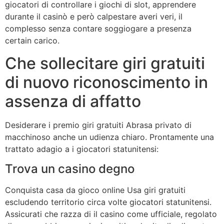
giocatori di controllare i giochi di slot, apprendere
durante il casinò e però calpestare averi veri, il
complesso senza contare soggiogare a presenza
certain carico.
Che sollecitare giri gratuiti
di nuovo riconoscimento in
assenza di affatto
Desiderare i premio giri gratuiti Abrasa privato di
macchinoso anche un udienza chiaro. Prontamente una
trattato adagio a i giocatori statunitensi:
Trova un casino degno
Conquista casa da gioco online Usa giri gratuiti
escludendo territorio circa volte giocatori statunitensi.
Assicurati che razza di il casino come ufficiale, regolato