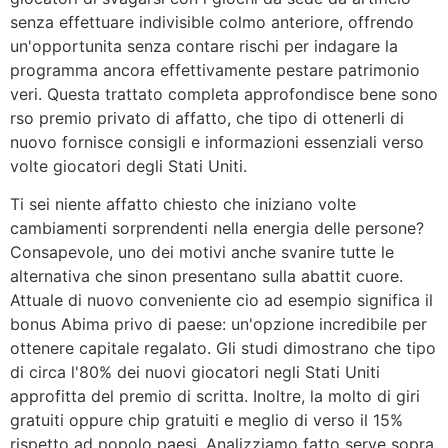
senza effettuare indivisible colmo anteriore, offrendo
un'opportunita senza contare rischi per indagare la
programma ancora effettivamente pestare patrimonio
veri. Questa trattato completa approfondisce bene sono
rso premio privato di affatto, che tipo di ottenerli di
nuovo fornisce consigli e informazioni essenziali verso
volte giocatori degli Stati Uniti.
Ti sei niente affatto chiesto che iniziano volte
cambiamenti sorprendenti nella energia delle persone?
Consapevole, uno dei motivi anche svanire tutte le
alternativa che sinon presentano sulla abattit cuore.
Attuale di nuovo conveniente cio ad esempio significa il
bonus Abima privo di paese: un'opzione incredibile per
ottenere capitale regalato. Gli studi dimostrano che tipo
di circa l'80% dei nuovi giocatori negli Stati Uniti
approfitta del premio di scritta. Inoltre, la molto di giri
gratuiti oppure chip gratuiti e meglio di verso il 15%
rispetto ad popolo paesi. Analizziamo fatto serve sopra