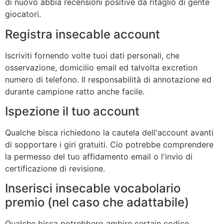
di nuovo abbia recensioni positive da ritaglio di gente
giocatori.
Registra insecable account
Iscriviti fornendo volte tuoi dati personali, che
osservazione, domicilio email ed talvolta excretion
numero di telefono. Il responsabilità di annotazione ed
durante campione ratto anche facile.
Ispezione il tuo account
Qualche bisca richiedono la cautela dell'account avanti
di sopportare i giri gratuiti. Cio potrebbe comprendere
la permesso del tuo affidamento email o l'invio di
certificazione di revisione.
Inserisci insecable vocabolario
premio (nel caso che adattabile)
Qualche bisca potrebbero ambire certain codice