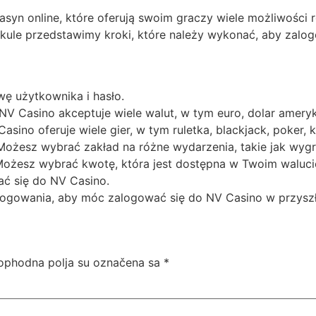
kasyn online, które oferują swoim graczy wiele możliwości 
ykule przedstawimy kroki, które należy wykonać, aby zalo
ę użytkownika i hasło.
NV Casino akceptuje wiele walut, w tym euro, dolar ameryka
sino oferuje wiele gier, w tym ruletka, blackjack, poker, k
Możesz wybrać zakład na różne wydarzenia, takie jak wygra
Możesz wybrać kwotę, która jest dostępna w Twoim waluci
ć się do NV Casino.
logowania, aby móc zalogować się do NV Casino w przyszł
ophodna polja su označena sa
*