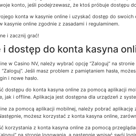
je konto, jeśli podejrzewasz, że ktoś próbuje dostępu do
jego konta w kasynie online i uzyskać dostęp do swoich 
w kasynie online zgodnie z zasadami i regulaminem.
e i zacznij grać!
i dostęp do konta kasyna onl
ine w Casino NV, należy wybrać opcję “Zaloguj” na stronie
sk “Zaloguj”. Jeśli masz problem z pamiętaniem hasła, możes
gin i nowe hasło.
 dostępu do konta kasyna online za pomocą aplikacji mobi
, jak i offline. Aplikacja jest dostępna dla urządzeń z sys
ne za pomocą aplikacji mobilnej, należy pobrać aplikację 
Następnie, możesz korzystać z konta kasyna online, zarówno 
 korzystania z konta kasyna online za pomocą przeglądar
aloguj” na stronie logowania, a następnie wpisać swój logi