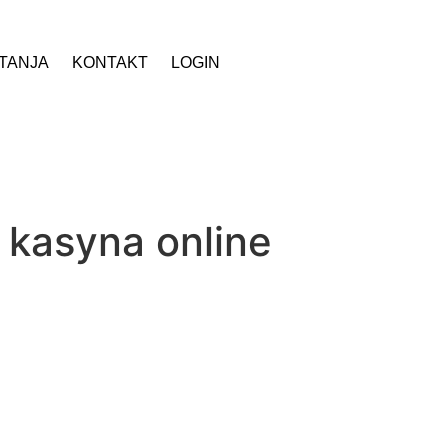
ITANJA
KONTAKT
LOGIN
 kasyna online