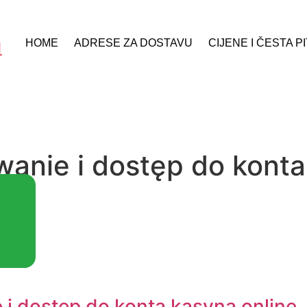
HOME
ADRESE ZA DOSTAVU
CIJENE I ČESTA P
wanie i dostęp do konta
i dostęp do konta kasyna online