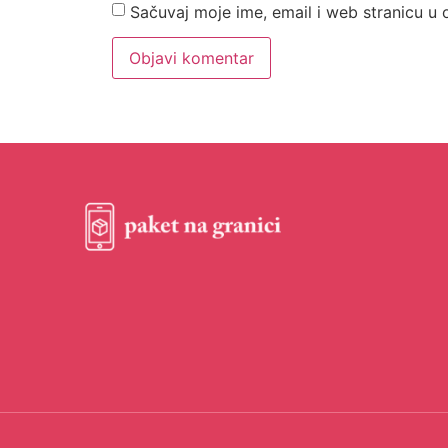
Sačuvaj moje ime, email i web stranicu 