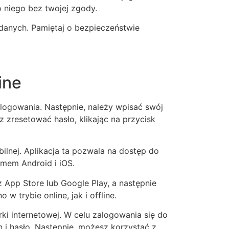
 niego bez twojej zgody.
danych. Pamiętaj o bezpieczeństwie
ine
 logowania. Następnie, należy wpisać swój
z zresetować hasło, klikając na przycisk
lnej. Aplikacja ta pozwala na dostęp do
temem Android i iOS.
z App Store lub Google Play, a następnie
w trybie online, jak i offline.
ki internetowej. W celu zalogowania się do
n i hasło. Następnie, możesz korzystać z