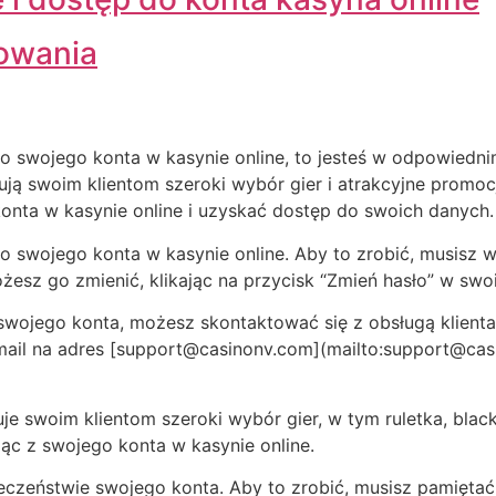
owania
o swojego konta w kasynie online, to jesteś w odpowiedni
erują swoim klientom szeroki wybór gier i atrakcyjne promo
onta w kasynie online i uzyskać dostęp do swoich danych.
 swojego konta w kasynie online. Aby to zrobić, musisz w
ożesz go zmienić, klikając na przycisk “Zmień hasło” w swo
swojego konta, możesz skontaktować się z obsługą klient
ail na adres [support@casinonv.com](mailto:support@cas
je swoim klientom szeroki wybór gier, w tym ruletka, blac
ając z swojego konta w kasynie online.
eczeństwie swojego konta. Aby to zrobić, musisz pamiętać 