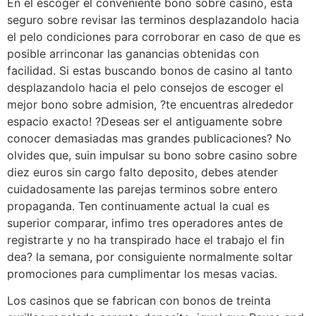
En el escoger el conveniente bono sobre casino, esta
seguro sobre revisar las terminos desplazandolo hacia
el pelo condiciones para corroborar en caso de que es
posible arrinconar las ganancias obtenidas con
facilidad. Si estas buscando bonos de casino al tanto
desplazandolo hacia el pelo consejos de escoger el
mejor bono sobre admision, ?te encuentras alrededor
espacio exacto! ?Deseas ser el antiguamente sobre
conocer demasiadas mas grandes publicaciones? No
olvides que, suin impulsar su bono sobre casino sobre
diez euros sin cargo falto deposito, debes atender
cuidadosamente las parejas terminos sobre entero
propaganda. Ten continuamente actual la cual es
superior comparar, infimo tres operadores antes de
registrarte y no ha transpirado hace el trabajo el fin
dea? la semana, por consiguiente normalmente soltar
promociones para cumplimentar los mesas vacias.
Los casinos que se fabrican con bonos de treinta