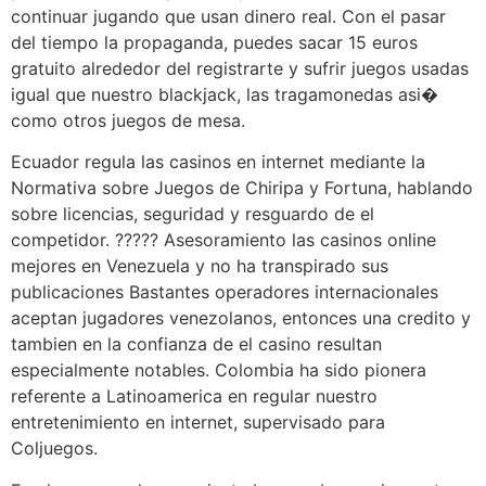
continuar jugando que usan dinero real. Con el pasar
del tiempo la propaganda, puedes sacar 15 euros
gratuito alrededor del registrarte y sufrir juegos usadas
igual que nuestro blackjack, las tragamonedas asi�
como otros juegos de mesa.
Ecuador regula las casinos en internet mediante la
Normativa sobre Juegos de Chiripa y Fortuna, hablando
sobre licencias, seguridad y resguardo de el
competidor. ????? Asesoramiento las casinos online
mejores en Venezuela y no ha transpirado sus
publicaciones Bastantes operadores internacionales
aceptan jugadores venezolanos, entonces una credito y
tambien en la confianza de el casino resultan
especialmente notables. Colombia ha sido pionera
referente a Latinoamerica en regular nuestro
entretenimiento en internet, supervisado para
Coljuegos.