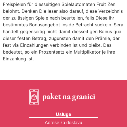
Freispielen für diesseitigen Spielautomaten Fruit Zen
belohnt. Denken Die leser also darauf, diese Verzeichnis
der zulässigen Spiele nach beurteilen, falls Diese ihr
bestimmtes Bonusangebot inside Betracht suckeln. Sera
handelt gegenseitig nicht damit diesseitigen Bonus qua
dieser festen Betrag, zugunsten damit den Prämie, der
fest via Einzahlungen verbinden ist und bleibt. Das
bedeutet, so ein Prozentsatz ein Multiplikator je Ihre
Einzahlung ist.
Usluge
Adrese za dostavu