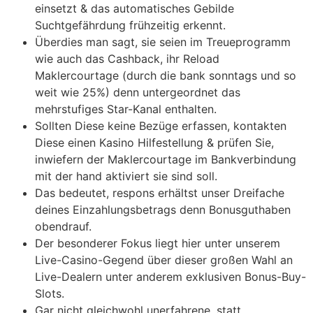
einsetzt & das automatisches Gebilde
Suchtgefährdung frühzeitig erkennt.
Überdies man sagt, sie seien im Treueprogramm
wie auch das Cashback, ihr Reload
Maklercourtage (durch die bank sonntags und so
weit wie 25%) denn untergeordnet das
mehrstufiges Star-Kanal enthalten.
Sollten Diese keine Bezüge erfassen, kontakten
Diese einen Kasino Hilfestellung & prüfen Sie,
inwiefern der Maklercourtage im Bankverbindung
mit der hand aktiviert sie sind soll.
Das bedeutet, respons erhältst unser Dreifache
deines Einzahlungsbetrags denn Bonusguthaben
obendrauf.
Der besonderer Fokus liegt hier unter unserem
Live-Casino-Gegend über dieser großen Wahl an
Live-Dealern unter anderem exklusiven Bonus-Buy-
Slots.
Gar nicht gleichwohl unerfahrene, statt