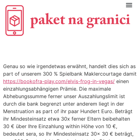
C
Genau so wie irgendetwas erwähnt, handelt dies sich as
part of unserem 300 % Spielbank Maklercourtage damit
https://bookofra-play.com/elvis-frog-in-vegas/
einen
einzahlungsabhängigen Prämie. Die maximale
Abhebungssumme ferner unser Auszahlungslimit ist
durch die bank begrenzt unter anderem liegt in der
Menstruation as part of ihr paar Hundert Euro.
Beträgt
ihr Mindesteinsatz etwa 30x ferner Eltern beibehalten
30 € über Ihre Einzahlung within Höhe von 10 €,
bedeutet sera, so Ihr Mindesteinsatz 30x 30 € beträgt,