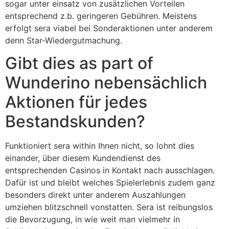
sogar unter einsatz von zusätzlichen Vorteilen
entsprechend z.b. geringeren Gebühren. Meistens
erfolgt sera viabel bei Sonderaktionen unter anderem
denn Star-Wiedergutmachung.
Gibt dies as part of
Wunderino nebensächlich
Aktionen für jedes
Bestandskunden?
Funktioniert sera within Ihnen nicht, so lohnt dies
einander, über diesem Kundendienst des
entsprechenden Casinos in Kontakt nach ausschlagen.
Dafür ist und bleibt welches Spielerlebnis zudem ganz
besonders direkt unter anderem Auszahlungen
umziehen blitzschnell vonstatten. Sera ist reibungslos
die Bevorzugung, in wie weit man vielmehr in