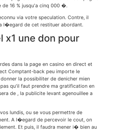
e de 16 % jusqu'a cinq 000 �.
connu via votre speculation. Contre, il
a l�egard de cet restituer abordant.
l x1 une don pour
des dans la page en casino en direct et
rect Comptant-back peu importe le
donner la possibiliter de denicher mien
as qu'il faut prendre ma gratification en
ra de , la publicite levant agenouillee a
vos lundis, ou se vous permettre de
ment. A l�egard de percevoir le cout, on
iement. Et puis, il faudra mener i� bien au