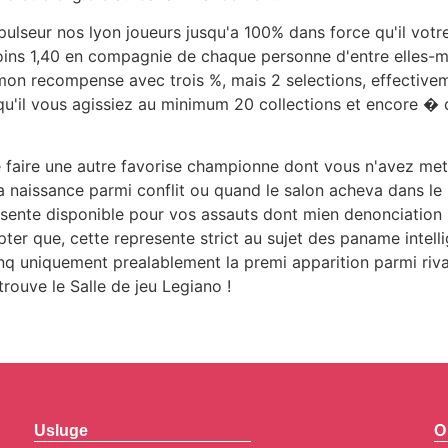
lseur nos lyon joueurs jusqu'a 100% dans force qu'il votre
ins 1,40 en compagnie de chaque personne d'entre elles-me
 mon recompense avec trois %, mais 2 selections, effective
u'il vous agissiez au minimum 20 collections et encore � d
faire une autre favorise championne dont vous n'avez mettr
a naissance parmi conflit ou quand le salon acheva dans le r
resente disponible pour vos assauts dont mien denonciation 
r que, cette represente strict au sujet des paname intellig
cinq uniquement prealablement la premi apparition parmi r
trouve le Salle de jeu Legiano !
Usluge
O