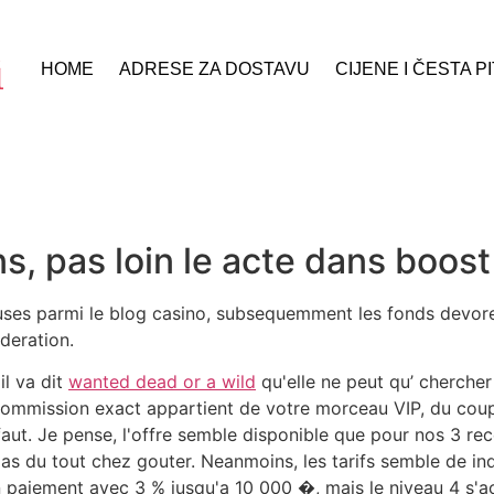
HOME
ADRESE ZA DOSTAVU
CIJENE I ČESTA P
ons, pas loin le acte dans boos
ses parmi le blog casino, subsequemment les fonds devores 
ideration.
il va dit
wanted dead or a wild
qu'elle ne peut qu’ chercher
ommission exact appartient de votre morceau VIP, du coup
. Je pense, l'offre semble disponible que pour nos 3 recent
s du tout chez gouter. Neanmoins, les tarifs semble de inqu
 un paiement avec 3 % jusqu'a 10 000 �, mais le niveau 4 