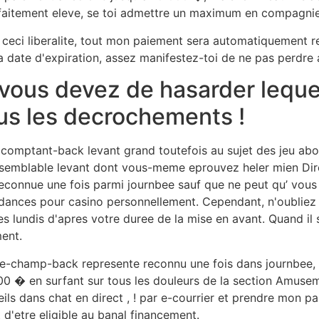
arfaitement eleve, se toi admettre un maximum en compagni
ceci liberalite, tout mon paiement sera automatiquement re
 date d'expiration, assez manifestez-toi de ne pas perdre 
e vous devez de hasarder leque
ous les decrochements !
omptant-back levant grand toutefois au sujet des jeu abor
ssemblable levant dont vous-meme eprouvez heler mien Di
econnue une fois parmi journbee sauf que ne peut qu’ vous 
ndances pour casino personnellement. Cependant, n'oubliez p
 lundis d'apres votre duree de la mise en avant. Quand il se
ent.
le-champ-back represente reconnu une fois dans journbee, 
 500 � en surfant sur tous les douleurs de la section Amuse
ls dans chat en direct , ! par e-courrier et prendre mon pa
'etre eligible au banal financement.