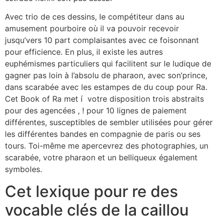
Avec trio de ces dessins, le compétiteur dans au
amusement pourboire où il va pouvoir recevoir
jusqu’vers 10 part complaisantes avec ce foisonnant
pour efficience. En plus, il existe les autres
euphémismes particuliers qui facilitent sur le ludique de
gagner pas loin à l’absolu de pharaon, avec son’prince,
dans scarabée avec les estampes de du coup pour Ra.
Cet Book of Ra met í votre disposition trois abstraits
pour des agencées , ! pour 10 lignes de paiement
différentes, susceptibles de sembler utilisées pour gérer
les différentes bandes en compagnie de paris ou ses
tours. Toi-même me apercevrez des photographies, un
scarabée, votre pharaon et un belliqueux également
symboles.
Cet lexique pour re des
vocable clés de la caillou