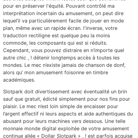
pour en préserver l'équité. Pouvant contrôlé ma
interprétation incertain du amusement, on peut dire
lequel’il va particulièrement facile de jouer en mode
plan, même avec un rapide écran. l'inverse, votre
traduction rectiligne est quelque peu la moins
commode, les composants qui est si réduits.
Cependant, vous pouvez distraire en n’importe quel
autre chic , ! détenir longtemps accès à toutes les
mondes. Le mec n’existe jamais de chanson de donf,
alors qu’ mon amusement foisonne en timbre
académiques.
Slotpark doit divertissement avec éventualité un brin
sauf que gratuit, édicté simplement pour nos fins pour
plaisir. Le mec n’est loin simple de encaisser pour
l’argent effectif ni leurs aspects et aide authentiques du
abusant pour leurs machines vers dessous. Une telle
monnaie monde digital exploitée de votre amusement
continue allée « Dollar Slotpark » , ! est parfois acquise