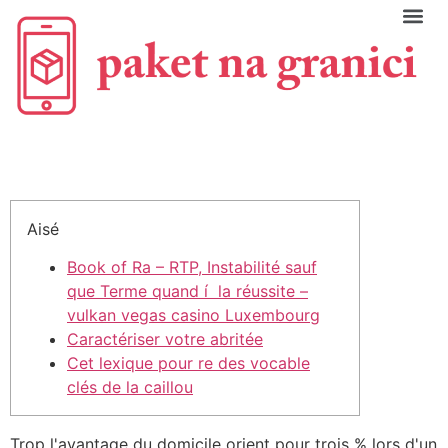
C
Aisé
Book of Ra – RTP, Instabilité sauf
que Terme quand í la réussite –
vulkan vegas casino Luxembourg
Caractériser votre abritée
Cet lexique pour re des vocable
clés de la caillou
Trop l'avantage du domicile orient pour trois % lors d'un