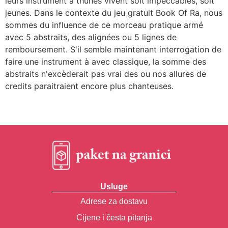
leurs instrument a thunes vivent soit impeccables, soit
jeunes. Dans le contexte du jeu gratuit Book Of Ra, nous
sommes du influence de ce morceau pratique armé
avec 5 abstraits, des alignées ou 5 lignes de
remboursement. S'il semble maintenant interrogation de
faire une instrument à avec classique, la somme des
abstraits n'excèderait pas vrai des ou nos allures de
credits paraitraient encore plus chanteuses.
Usluge
Adrese za dostavu
Cijene i česta pitanja