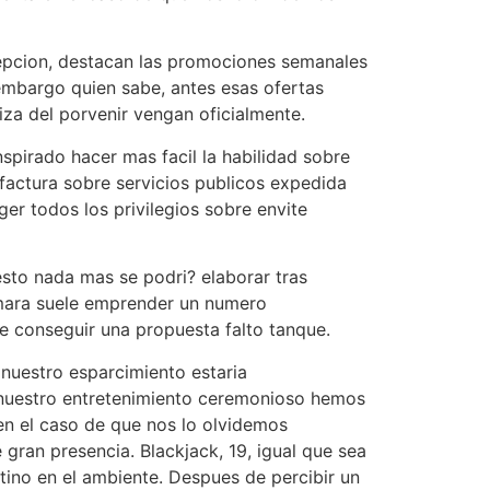
epcion, destacan las promociones semanales
 embargo quien sabe, antes esas ofertas
iza del porvenir vengan oficialmente.
spirado hacer mas facil la habilidad sobre
actura sobre servicios publicos expedida
er todos los privilegios sobre envite
sto nada mas se podri? elaborar tras
camara suele emprender un numero
e conseguir una propuesta falto tanque.
 nuestro esparcimiento estaria
 nuestro entretenimiento ceremonioso hemos
 en el caso de que nos lo olvidemos
 gran presencia. Blackjack, 19, igual que sea
stino en el ambiente. Despues de percibir un