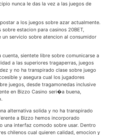
ipio nunca le das la vez a las juegos de
apostar a los juegos sobre azar actualmente.
s sobre estacion para casinos 20BET,
un servicio sobre atencion al consumidor
 cuenta, sientete libre sobre comunicarse a
lidad a las superiores tragaperras, juegos
idez y no ha transpirado clase sobre juego
accesible y asegura cual los jugadores
obre juegos, desde tragamonedas inclusive
liente en Bizzo Casino seri�a buena,
o.
a alternativa solida y no ha transpirado
referente a Bizzo hemos incorporado
do una interfaz comodo sobre usar. Dentro
es chilenos cual quieren calidad, emocion y