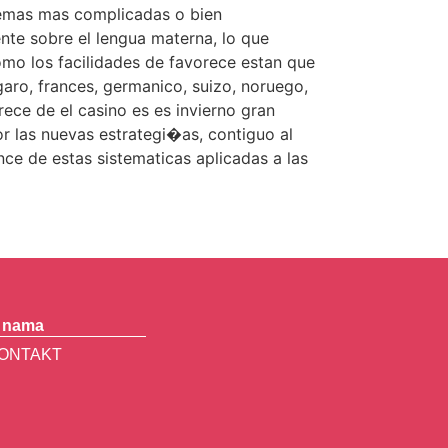
temas mas complicadas o bien
te sobre el lengua materna, lo que
mo los facilidades de favorece estan que
garo, frances, germanico, suizo, noruego,
ece de el casino es es invierno gran
r las nuevas estrategi�as, contiguo al
nce de estas sistematicas aplicadas a las
 nama
ONTAKT