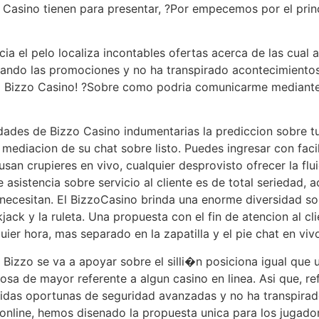
Casino tienen para presentar, ?Por empecemos por el princ
a el pelo localiza incontables ofertas acerca de las cual 
lizando las promociones y no ha transpirado acontecimiento
o Bizzo Casino! ?Sobre como podria comunicarme mediante 
idades de Bizzo Casino indumentarias la prediccion sobre tu
 mediacion de su chat sobre listo. Puedes ingresar con faci
san crupieres en vivo, cualquier desprovisto ofrecer la flu
e asistencia sobre servicio al cliente es de total seriedad, 
necesitan. El BizzoCasino brinda una enorme diversidad s
jack y la ruleta. Una propuesta con el fin de atencion al c
ier hora, mas separado en la zapatilla y el pie chat en viv
zzo se va a apoyar sobre el silli�n posiciona igual que un
osa de mayor referente a algun casino en linea. Asi que, 
didas oportunas de seguridad avanzadas y no ha transpira
nline, hemos disenado la propuesta unica para los jugador