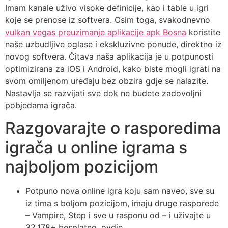
Imam kanale uživo visoke definicije, kao i table u igri
koje se prenose iz softvera. Osim toga, svakodnevno
vulkan vegas preuzimanje aplikacije apk Bosna
koristite
naše uzbudljive oglase i ekskluzivne ponude, direktno iz
novog softvera. Čitava naša aplikacija je u potpunosti
optimizirana za iOS i Android, kako biste mogli igrati na
svom omiljenom uređaju bez obzira gdje se nalazite.
Nastavlja se razvijati sve dok ne budete zadovoljni
pobjedama igrača.
Razgovarajte o rasporedima
igrača u online igrama s
najboljom pozicijom
Potpuno nova online igra koju sam naveo, sve su
iz tima s boljom pozicijom, imaju druge rasporede
– Vampire, Step i sve u rasponu od – i uživajte u
32.178+ besplatno, ovdje.