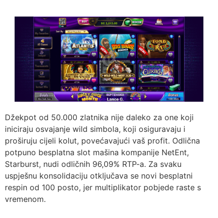
Džekpot od 50.000 zlatnika nije daleko za one koji
iniciraju osvajanje wild simbola, koji osiguravaju i
proširuju cijeli kolut, povećavajući vaš profit. Odlična
potpuno besplatna slot mašina kompanije NetEnt,
Starburst, nudi odličnih 96,09% RTP-a. Za svaku
uspješnu konsolidaciju otključava se novi besplatni
respin od 100 posto, jer multiplikator pobjede raste s
vremenom.