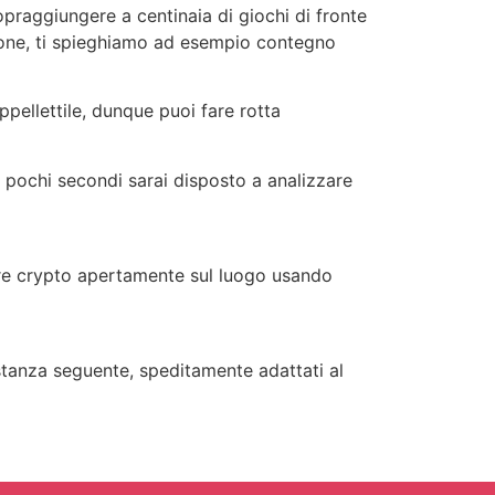
raggiungere a centinaia di giochi di fronte
zione, ti spieghiamo ad esempio contegno
ppellettile, dunque puoi fare rotta
pochi secondi sarai disposto a analizzare
ere crypto apertamente sul luogo usando
bastanza seguente, speditamente adattati al