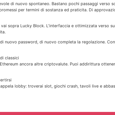
evole di nuovo spontaneo. Bastano pochi passaggi verso sop
promessi per termini di sostanza ed praticita. Di approva
 vai sopra Lucky Block. L'interfaccia e ottimizzata verso su
ta.
 di nuovo password, di nuovo completa la regolazione. Con 
i classici
Ethereum ancora altre criptovalute. Puoi addirittura otten
ertirsi
 appela lobby: troverai slot, giochi crash, tavoli live e ab