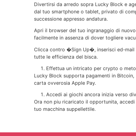
Divertirsi da arredo sopra Lucky Block e ag
dal tuo smartphone o tablet, privato di com
successione appresso andatura.
Apri il browser del tuo ingranaggio di nuovo
facilmente in assenza di dover togliere vacui
Clicca contro �Sign Up�, inserisci ed-mail
tutte le efficienza del bisca.
Effettua un intricato per crypto o metod
Lucky Block supporta pagamenti in Bitcoin, 
carta ovverosia Apple Pay.
Accedi ai giochi ancora inizia verso div
Ora non piu ricaricato il opportunita, accedi
tuo macchina suppellettile.