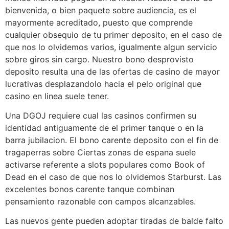
bienvenida, o bien paquete sobre audiencia, es el
mayormente acreditado, puesto que comprende
cualquier obsequio de tu primer deposito, en el caso de
que nos lo olvidemos varios, igualmente algun servicio
sobre giros sin cargo. Nuestro bono desprovisto
deposito resulta una de las ofertas de casino de mayor
lucrativas desplazandolo hacia el pelo original que
casino en linea suele tener.
Una DGOJ requiere cual las casinos confirmen su
identidad antiguamente de el primer tanque o en la
barra jubilacion. El bono carente deposito con el fin de
tragaperras sobre Ciertas zonas de espana suele
activarse referente a slots populares como Book of
Dead en el caso de que nos lo olvidemos Starburst. Las
excelentes bonos carente tanque combinan
pensamiento razonable con campos alcanzables.
Las nuevos gente pueden adoptar tiradas de balde falto