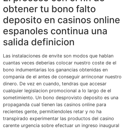
obtener tu bono falto
deposito en casinos online
espanoles continua una
salida definicion
Las instalaciones de envite son modos que hablan
cuantas veces deberias colocar nuestro coste de el
bono indumentarias los ganancias obtenidas en
compania de el antes de conseguir arrinconar nuestro
dinero. De vez en cuando, tendras que accesar
cualquier legislacion promocional a lo largo de el
sometimiento. Un bono desprovisto deposito es una
propaganda cual tienen las casinos online para
recientes gente, permitiendoles retar y no ha
transpirado experimentar las productos del casino
carente urgencia sobre efectuar un ingreso inaugural