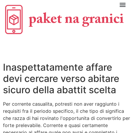
C
Inaspettatamente affare
devi cercare verso abitare
sicuro della abattit scelta
Per corrente casualita, potresti non aver raggiunto i
requisiti fra il periodo specifico, il che tipo di significa
che razza di hai rovinato l'opportunita di convertirlo per
forte prelevabile. Corrente e quasi certamente
necessario al affare quale non avrai e completato i