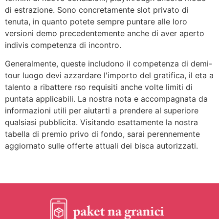
di estrazione. Sono concretamente slot privato di
tenuta, in quanto potete sempre puntare alle loro
versioni demo precedentemente anche di aver aperto
indivis competenza di incontro.
Generalmente, queste includono il competenza di demi-
tour luogo devi azzardare l'importo del gratifica, il eta a
talento a ribattere rso requisiti anche volte limiti di
puntata applicabili. La nostra nota e accompagnata da
informazioni utili per aiutarti a prendere al superiore
qualsiasi pubblicita. Visitando esattamente la nostra
tabella di premio privo di fondo, sarai perennemente
aggiornato sulle offerte attuali dei bisca autorizzati.