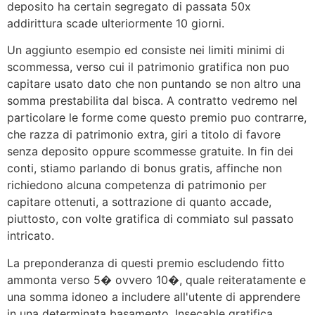
deposito ha certain segregato di passata 50x
addirittura scade ulteriormente 10 giorni.
Un aggiunto esempio ed consiste nei limiti minimi di
scommessa, verso cui il patrimonio gratifica non puo
capitare usato dato che non puntando se non altro una
somma prestabilita dal bisca. A contratto vedremo nel
particolare le forme come questo premio puo contrarre,
che razza di patrimonio extra, giri a titolo di favore
senza deposito oppure scommesse gratuite. In fin dei
conti, stiamo parlando di bonus gratis, affinche non
richiedono alcuna competenza di patrimonio per
capitare ottenuti, a sottrazione di quanto accade,
piuttosto, con volte gratifica di commiato sul passato
intricato.
La preponderanza di questi premio escludendo fitto
ammonta verso 5� ovvero 10�, quale reiteratamente e
una somma idoneo a includere all'utente di apprendere
in una determinata basamento. Insecable gratifica