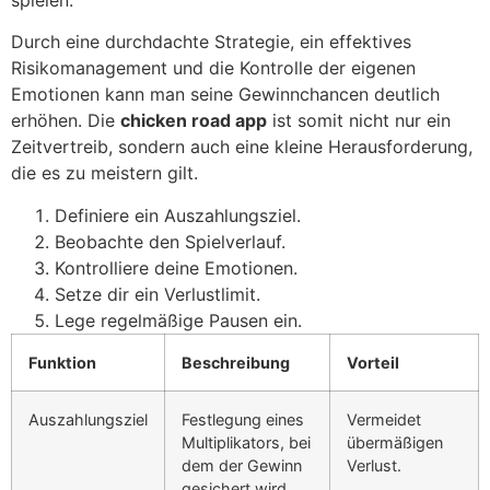
Durch eine durchdachte Strategie, ein effektives
Risikomanagement und die Kontrolle der eigenen
Emotionen kann man seine Gewinnchancen deutlich
erhöhen. Die
chicken road app
ist somit nicht nur ein
Zeitvertreib, sondern auch eine kleine Herausforderung,
die es zu meistern gilt.
Definiere ein Auszahlungsziel.
Beobachte den Spielverlauf.
Kontrolliere deine Emotionen.
Setze dir ein Verlustlimit.
Lege regelmäßige Pausen ein.
Funktion
Beschreibung
Vorteil
Auszahlungsziel
Festlegung eines
Vermeidet
Multiplikators, bei
übermäßigen
dem der Gewinn
Verlust.
gesichert wird.