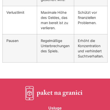
Verlustlimit
Maximale Höhe
Schützt vor
des Geldes, das
finanziellen
man bereit ist zu
Problemen.
verlieren.
Pausen
Regelmäßige
Erhöht die
Unterbrechungen
Konzentration
des Spiels.
und verhindert
Suchtverhalten.
Usluge