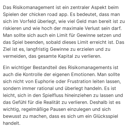
Das Risikomanagement ist ein zentraler Aspekt beim
Spielen der chicken road app. Es bedeutet, dass man
sich im Vorfeld überlegt, wie viel Geld man bereit ist zu
riskieren und wie hoch der maximale Verlust sein darf.
Man sollte sich auch ein Limit für Gewinne setzen und
das Spiel beenden, sobald dieses Limit erreicht ist. Das
Ziel ist es, langfristig Gewinne zu erzielen und zu
vermeiden, das gesamte Kapital zu verlieren.
Ein wichtiger Bestandteil des Risikomanagements ist
auch die Kontrolle der eigenen Emotionen. Man sollte
sich nicht von Euphorie oder Frustration leiten lassen,
sondern immer rational und überlegt handeln. Es ist
leicht, sich in den Spielfluss hineinziehen zu lassen und
das Gefühl für die Realität zu verlieren. Deshalb ist es
wichtig, regelmäßige Pausen einzulegen und sich
bewusst zu machen, dass es sich um ein Glücksspiel
handelt.