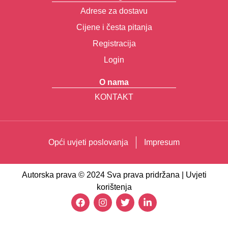
Adrese za dostavu
Cijene i česta pitanja
Registracija
Login
O nama
KONTAKT
Opći uvjeti poslovanja
Impresum
Autorska prava © 2024 Sva prava pridržana | Uvjeti
korištenja