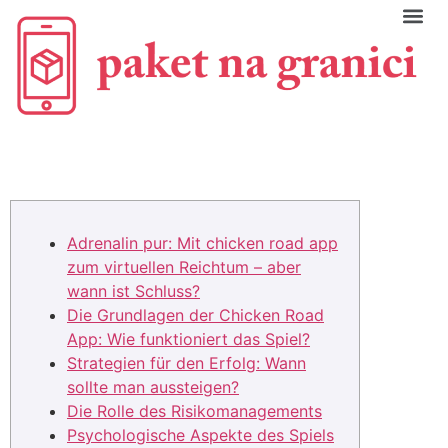
C
Adrenalin pur: Mit chicken road app
zum virtuellen Reichtum – aber
wann ist Schluss?
Die Grundlagen der Chicken Road
App: Wie funktioniert das Spiel?
Strategien für den Erfolg: Wann
sollte man aussteigen?
Die Rolle des Risikomanagements
Psychologische Aspekte des Spiels