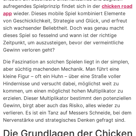
aufregendes Spielprinzip findet sich in der
chicken road
app
wieder. Dieses mobile Spiel kombiniert Elemente
von Geschicklichkeit, Strategie und Glück, und erfreut
sich wachsender Beliebtheit. Doch was genau macht
dieses Spiel so fesselnd und wann ist der richtige
Zeitpunkt, um auszusteigen, bevor der vermeintliche
Gewinn verloren geht?
Die Faszination an solchen Spielen liegt in der simplen,
aber süchtig machenden Mechanik. Man führt eine
kleine Figur – oft ein Huhn – über eine Straße voller
Hindernisse und versucht dabei, möglichst weit zu
kommen, um einen möglichst hohen Multiplikator zu
erzielen. Dieser Multiplikator bestimmt den potenziellen
Gewinn, birgt aber auch das Risiko, alles wieder zu
verlieren. Es ist ein Tanz auf Messers Schneide, bei dem
Nervenstärke und strategisches Denken gefragt sind.
Die Grundlagen der Chicken