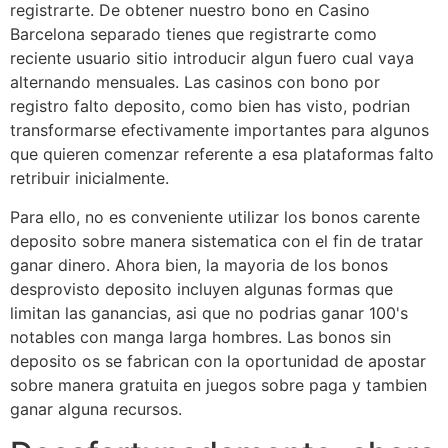
registrarte. De obtener nuestro bono en Casino
Barcelona separado tienes que registrarte como
reciente usuario sitio introducir algun fuero cual vaya
alternando mensuales. Las casinos con bono por
registro falto deposito, como bien has visto, podrian
transformarse efectivamente importantes para algunos
que quieren comenzar referente a esa plataformas falto
retribuir inicialmente.
Para ello, no es conveniente utilizar los bonos carente
deposito sobre manera sistematica con el fin de tratar
ganar dinero. Ahora bien, la mayoria de los bonos
desprovisto deposito incluyen algunas formas que
limitan las ganancias, asi que no podrias ganar 100's
notables con manga larga hombres. Las bonos sin
deposito os se fabrican con la oportunidad de apostar
sobre manera gratuita en juegos sobre paga y tambien
ganar alguna recursos.