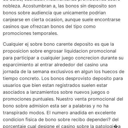
nobleza. Acostumbran a, las bonos sin deposito son
bonos sobre audiencia que unicamente podrian
canjearse en cierta ocasion, aunque suele encontrarse
casinos que ofrezcan bonos del tipo como
promociones temporales.
Cualquier ej sobre bono carente deposito es que la
proposicion sobre engrosar liquidacion promocional
para participar a cualquier juego concrecion durante su
esparcimiento al entrar alrededor del casino una
jornada de la semana exclusivos en algun los huecos de
tiempo concreto. Los bonos desprovisto deposito para
usuarios que bien estan registrados suelen estar
asociados a lanzamientos sobre nuevos juegos o
promociones puntuales. Nuestro venta promocional del
bono sobre admision esta ser a palabras y no ha
transpirado modos. El numero anadida en excelente
condicion fisica de bono sobre recibo dependeri? del
porcentaje cual designe el casino sobre la patologi�a