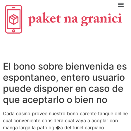
C
El bono sobre bienvenida es
espontaneo, entero usuario
puede disponer en caso de
que aceptarlo o bien no
Cada casino provee nuestro bono carente tanque online
cual conveniente considera cual vaya a acoplar con
manga larga la patologi�a del tunel carpiano