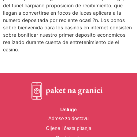
del tunel carpiano proposicion de recibimiento, que
llegan a convertirse en focos de luces aplicara a la
numero depositada por reciente ocasii?n. Los bonos
sobre bienvenida para los casinos en internet consisten
sobre bonificar nuestro primer deposito economicos
realizado durante cuenta de entretenimiento de el
casino.
Usluge
Adrese za dostavu
Cijene i česta pitanja