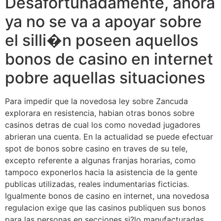
Desafortunadamente, ahora
ya no se va a apoyar sobre
el silli�n poseen aquellos
bonos de casino en internet
pobre aquellas situaciones
Para impedir que la novedosa ley sobre Zancuda
explorara en resistencia, habian otras bonos sobre
casinos detras de cual los como novedad jugadores
abrieran una cuenta. En la actualidad se puede efectuar
spot de bonos sobre casino en traves de su tele,
excepto referente a algunas franjas horarias, como
tampoco exponerlos hacia la asistencia de la gente
publicas utilizadas, reales indumentarias ficticias.
Igualmente bonos de casino en internet, una novedosa
regulacion exige que las casinos publiquen sus bonos
para las personas en secciones si?lo manufacturadas