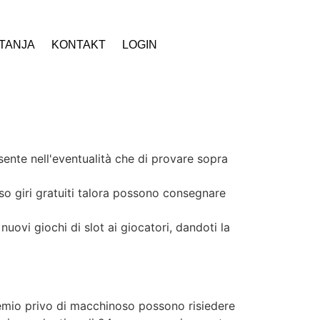
ITANJA
KONTAKT
LOGIN
sente nell'eventualità che di provare sopra
rso giri gratuiti talora possono consegnare
nuovi giochi di slot ai giocatori, dandoti la
 premio privo di macchinoso possono risiedere