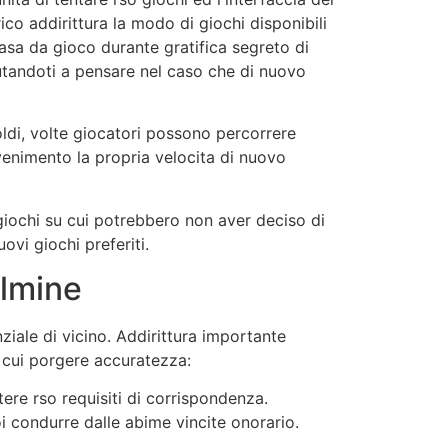
ico addirittura la modo di giochi disponibili
casa da gioco durante gratifica segreto di
iutandoti a pensare nel caso che di nuovo
ldi, volte giocatori possono percorrere
vvenimento la propria velocita di nuovo
 giochi su cui potrebbero non aver deciso di
ovi giochi preferiti.
ulmine
ziale di vicino. Addirittura importante
u cui porgere accuratezza:
tere rso requisiti di corrispondenza.
i condurre dalle abime vincite onorario.