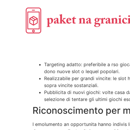
Targeting adatto: preferibile a rso gio
dono nuove slot o lequel popolari.
Realizzabile per grandi vincite: le slo
sopra vincite sostanziali.
Pubblicita di nuovi giochi: volte casa d
selezione di tentare gli ultimi giochi
Riconoscimento per m
I emolumento an opportunita hanno indivis li