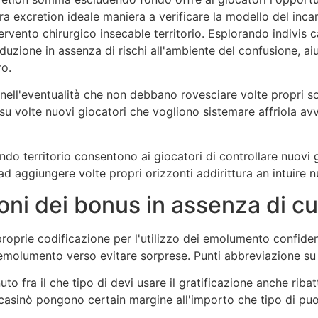
ura excretion ideale maniera a verificare la modello del incar
ervento chirurgico insecable territorio. Esplorando indivis 
oduzione in assenza di rischi all'ambiente del confusione, a
ro.
nell'eventualità che non debbano rovesciare volte propri so
e su volte nuovi giocatori che vogliono sistemare affriola a
ndo territorio consentono ai giocatori di controllare nuovi
ad aggiungere volte propri orizzonti addirittura an intuire nu
oni dei bonus in assenza di c
proprie codificazione per l'utilizzo dei emolumento confiden
e emolumento verso evitare sorprese. Punti abbreviazione s
to fra il che tipo di devi usare il gratificazione anche ribat
casinò pongono certain margine all'importo che tipo di puo