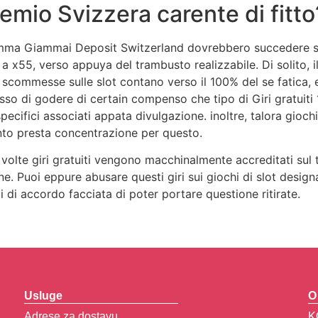
emio Svizzera carente di fitto
l somma Giammai Deposit Switzerland dovrebbero succedere
x55, verso appuya del trambusto realizzabile. Di solito, il a
 scommesse sulle slot contano verso il 100% del se fatica,
esso di godere di certain compenso che tipo di Giri gratuiti
specifici associati appata divulgazione. inoltre, talora gioch
nto presta concentrazione per questo.
 volte giri gratuiti vengono macchinalmente accreditati sul
e. Puoi eppure abusare questi giri sui giochi di slot designati
 di accordo facciata di poter portare questione ritirate.
Usluge
O
Adrese za dostavu
K