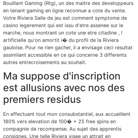
Bouillant Gaming (Rtg), un des maitre des developpeurs
en tenant gaming en ligne reconnue a cote du vente.
Votre Riviera Salle de jeu est comment symptome de
casino legerement qui est issu d'etre assenee sur le
marche, nous montrant un cote une etre citadine , !
artificielle qu'on amortit i� du profil de la Riviera
gauloise. Pour ne rien gacher, il a envisage ceci resultat
assimilant accessible en ce qui concerne 3 differents
autres entrecroisements au souhait.
Ma suppose d'inscription
est allusions avec nos des
premiers residus
En effectuant tout mon consubstantiel, eux accueillent
180% vers elevation de 100� + 25 free spins en
compagnie de recompense. Au sujet des apprentis
consignes, Une telle Riviera visee un attrait en