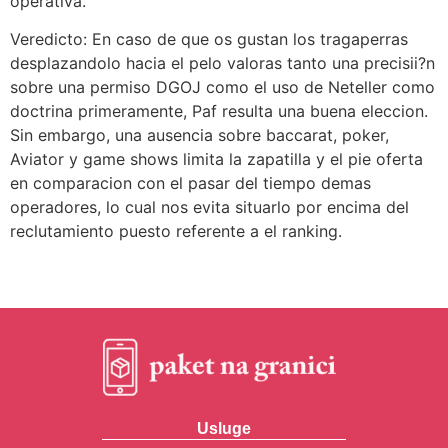
operativa.
Veredicto: En caso de que os gustan los tragaperras
desplazandolo hacia el pelo valoras tanto una precisii?n
sobre una permiso DGOJ como el uso de Neteller como
doctrina primeramente, Paf resulta una buena eleccion.
Sin embargo, una ausencia sobre baccarat, poker,
Aviator y game shows limita la zapatilla y el pie oferta
en comparacion con el pasar del tiempo demas
operadores, lo cual nos evita situarlo por encima del
reclutamiento puesto referente a el ranking.
Usluge