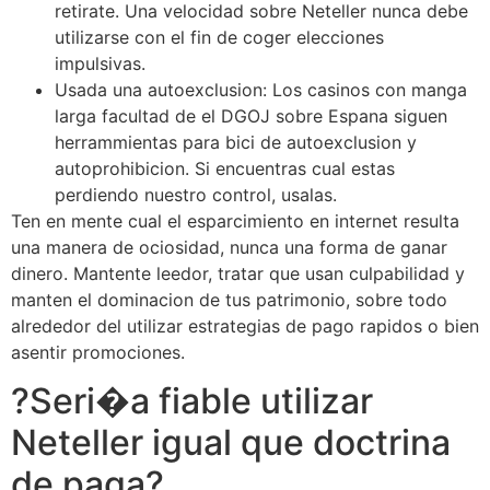
retirate. Una velocidad sobre Neteller nunca debe
utilizarse con el fin de coger elecciones
impulsivas.
Usada una autoexclusion: Los casinos con manga
larga facultad de el DGOJ sobre Espana siguen
herrammientas para bici de autoexclusion y
autoprohibicion. Si encuentras cual estas
perdiendo nuestro control, usalas.
Ten en mente cual el esparcimiento en internet resulta
una manera de ociosidad, nunca una forma de ganar
dinero. Mantente leedor, tratar que usan culpabilidad y
manten el dominacion de tus patrimonio, sobre todo
alrededor del utilizar estrategias de pago rapidos o bien
asentir promociones.
?Seri�a fiable utilizar
Neteller igual que doctrina
de paga?